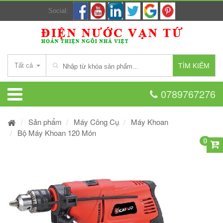
Social:
Tất cả
TÌM KIẾM
0789767276
Sản phẩm
Máy Công Cụ
Máy Khoan
Bộ Máy Khoan 120 Món
0