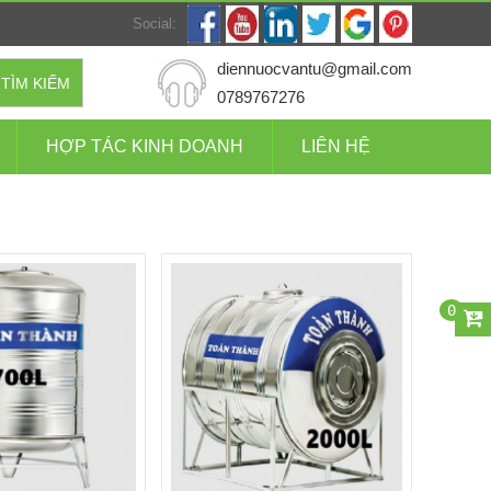
Social:
diennuocvantu@gmail.com
TÌM KIẾM
0789767276
HỢP TÁC KINH DOANH
LIÊN HỆ
0