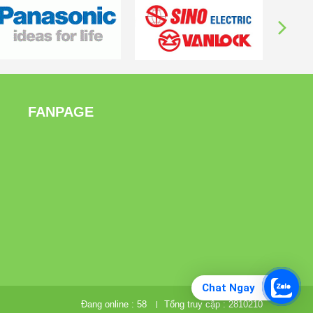
FANPAGE
Chat Ngay
Đang online :
58
Tổng truy cập :
2810210