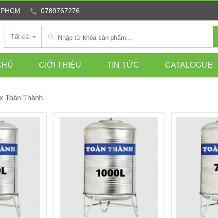
 TPHCM
0789767276
Tất cả
CHỦ
GIỚI THIỆU
TIN TỨC
CATALOGUE
x Toàn Thành