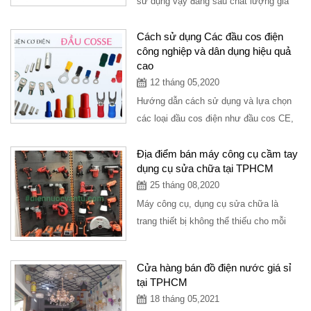
sử dụng vậy đằng sau chất lượng giá
cả như thế nào thì chắc hẳn bạn...
Cách sử dụng Các đầu cos điện
công nghiệp và dân dụng hiệu quả
cao
12 tháng 05,2020
Hướng dẫn cách sử dụng và lựa chọn
các loại đầu cos điện như đầu cos CE,
đầu cos SP, đầu cos BV và đầy đủ
các...
Địa điểm bán máy công cụ cầm tay
dụng cụ sửa chữa tại TPHCM
25 tháng 08,2020
Máy công cụ, dụng cụ sửa chữa là
trang thiết bị không thể thiếu cho mỗi
người thợ, mỗi doanh nghiệp, mỗi công
ty xây...
Cửa hàng bán đồ điện nước giá sỉ
tại TPHCM
18 tháng 05,2021