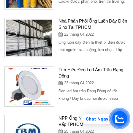
Cadivi được phân phối trên thị trường,
mỗi loại có đặc điểm và ưu điểm...
Nhà Phân Phối Ống Luồn Dây Điện
Sino Tại TPHCM
22 tháng 04,2022
Ống luồn dây điện là thiết bị điện được
mọi người ưa chuộng, lựa chọn. Lắp
đặt, sử dụng ống luồn dây điện...
Tìm Hiểu Đèn Led Âm Trần Rạng
Đông
23 tháng 04,2022
Đèn led âm trần Rạng Đông có tốt
không? Đây là câu hỏi được nhiều
khách hàng đặt ra khi tìm hiểu về đèn
led âm trần...
NPP Ống Nhựa Bình Minh Tại Gò
Chat Ngay
Vấp TPHCM
25 tháng 04,2022