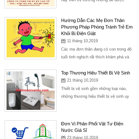
khách hàng đón nhận và tin dùng thì
rất...
Hướng Dẫn Các Mẹ Đơn Thân
Phương Pháp Phòng Tránh Trẻ Em
Khỏi Bị Điện Giật
11 tháng 10,2019
Các mẹ đơn thân đang có con trong độ
tuổi tinh nghịch rất thích khám phá và
sờ tay vào các thiết bị điện, ổ cắm
điện,...
Top Thương Hiệu Thiết Bị Vệ Sinh
21 tháng 10,2019
Thiết bị vệ sinh gồm những loại nào,
những thương hiệu thiết bị vệ sinh uy
tín, địa điểm cung bán thiết bị vệ sinh...
Đơn Vị Phân Phối Vật Tư Điện
Nước Giá Sỉ
23 tháng 10,2019