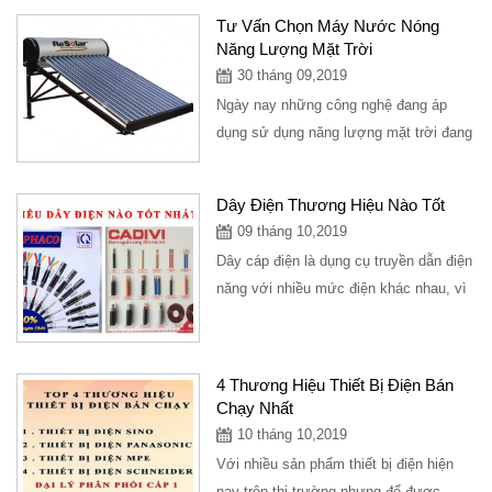
giao...
Tư Vấn Chọn Máy Nước Nóng
Năng Lượng Mặt Trời
30 tháng 09,2019
Ngày nay những công nghệ đang áp
dụng sử dụng năng lượng mặt trời đang
trở thành là xu hướng trong năm tiếp
theo, ngày...
Dây Điện Thương Hiệu Nào Tốt
09 tháng 10,2019
Dây cáp điện là dụng cụ truyền dẫn điện
năng với nhiều mức điện khác nhau, vì
thế khi lựa chọn mua dây cáp điện,...
4 Thương Hiệu Thiết Bị Điện Bán
Chạy Nhất
10 tháng 10,2019
Với nhiều sản phẩm thiết bị điện hiện
nay trên thị trường nhưng để được