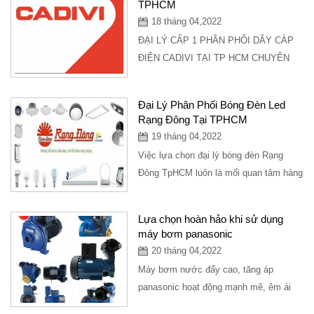
TPHCM
18 tháng 04,2022
ĐẠI LÝ CẤP 1 PHÂN PHỐI DÂY CÁP
ĐIỆN CADIVI TẠI TP HCM CHUYÊN
BỎ SỈ CHO CỬA HÀNG. UY TÍN - TẬN
TÂM - CHIẾT KHẤU % CAO NHẤT...
Đại Lý Phân Phối Bóng Đèn Led
Rạng Đông Tại TPHCM
19 tháng 04,2022
Việc lựa chọn đại lý bóng đèn Rạng
Đông TpHCM luôn là mối quan tâm hàng
đầu của người tiêu dùng. Hãy cùng tìm
hiểu...
Lựa chọn hoàn hảo khi sử dụng
máy bơm panasonic
20 tháng 04,2022
Máy bơm nước đẩy cao, tăng áp
panasonic hoạt động mạnh mẽ, êm ái
được sử dụng trong các căn hộ gia