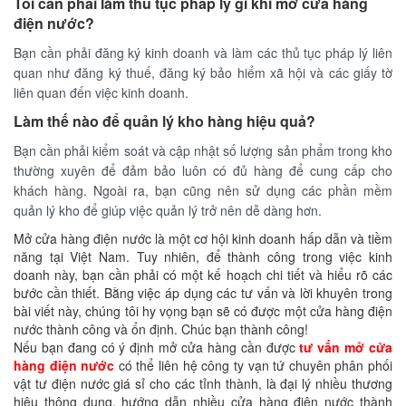
Tôi cần phải làm thủ tục pháp lý gì khi mở cửa hàng
điện nước?
Bạn cần phải đăng ký kinh doanh và làm các thủ tục pháp lý liên
quan như đăng ký thuế, đăng ký bảo hiểm xã hội và các giấy tờ
liên quan đến việc kinh doanh.
Làm thế nào để quản lý kho hàng hiệu quả?
Bạn cần phải kiểm soát và cập nhật số lượng sản phẩm trong kho
thường xuyên để đảm bảo luôn có đủ hàng để cung cấp cho
khách hàng. Ngoài ra, bạn cũng nên sử dụng các phần mềm
quản lý kho để giúp việc quản lý trở nên dễ dàng hơn.
Mở cửa hàng điện nước là một cơ hội kinh doanh hấp dẫn và tiềm
năng tại Việt Nam. Tuy nhiên, để thành công trong việc kinh
doanh này, bạn cần phải có một kế hoạch chi tiết và hiểu rõ các
bước cần thiết. Bằng việc áp dụng các tư vấn và lời khuyên trong
bài viết này, chúng tôi hy vọng bạn sẽ có được một cửa hàng điện
nước thành công và ổn định. Chúc bạn thành công!
Nếu bạn đang có ý định mở cửa hàng cần được
tư vấn mở cửa
hàng điện nước
có thể liên hệ công ty vạn tứ chuyên phân phối
vật tư điện nước giá sỉ cho các tỉnh thành, là đại lý nhiều thương
hiệu thông dụng, hướng dẫn nhiều cửa hàng điện nước thành