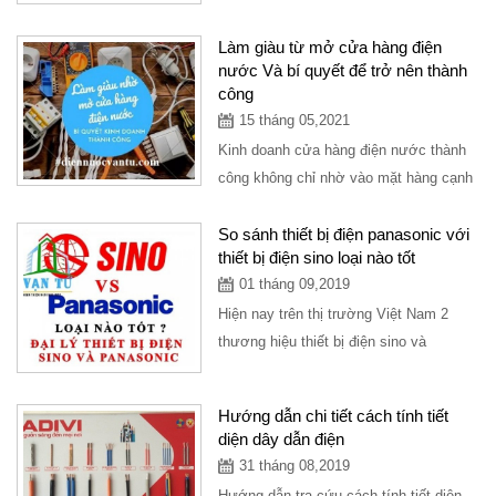
nước, setup trọn gói mô hình cửa
hàng...
Làm giàu từ mở cửa hàng điện
nước Và bí quyết để trở nên thành
công
15 tháng 05,2021
Kinh doanh cửa hàng điện nước thành
công không chỉ nhờ vào mặt hàng cạnh
tranh, giá tốt, mặt bằng đẹp mà còn phụ
thuộc...
So sánh thiết bị điện panasonic với
thiết bị điện sino loại nào tốt
01 tháng 09,2019
Hiện nay trên thị trường Việt Nam 2
thương hiệu thiết bị điện sino và
panasonic là 2 dòng chính thông dụng
cho mọi ngôi...
Hướng dẫn chi tiết cách tính tiết
diện dây dẫn điện
31 tháng 08,2019
Hướng dẫn tra cứu cách tính tiết diện