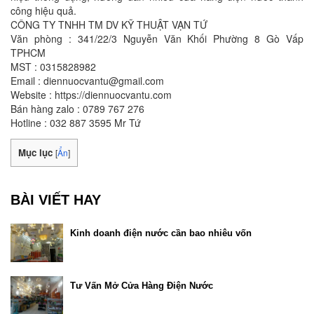
công hiệu quả.
CÔNG TY TNHH TM DV KỸ THUẬT VẠN TỨ
Văn phòng : 341/22/3 Nguyễn Văn Khối Phường 8 Gò Vấp
TPHCM
MST : 0315828982
Email : diennuocvantu@gmail.com
Website : https://diennuocvantu.com
Bán hàng zalo : 0789 767 276
Hotline : 032 887 3595 Mr Tứ
Mục lục
[
Ẩn
]
BÀI VIẾT HAY
Kinh doanh điện nước cần bao nhiêu vốn
Tư Vấn Mở Cửa Hàng Điện Nước