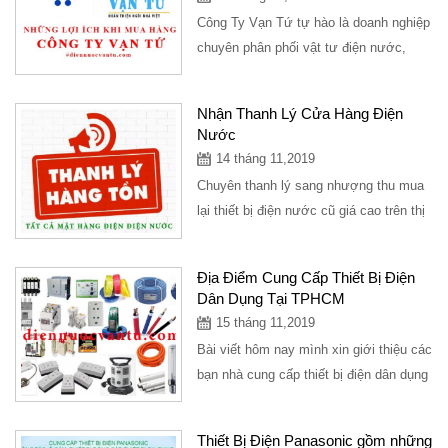
Công Ty Vạn Tứ tự hào là doanh nghiệp
chuyên phân phối vật tư điện nước,
thiết bị vệ sinh, đèn trang trí, vật tư
kim...
Nhận Thanh Lý Cửa Hàng Điện
Nước
14 tháng 11,2019
Chuyên thanh lý sang nhượng thu mua
lại thiết bị điện nước cũ giá cao trên thị
trường,thu hồi vật tư điện nước giá...
Địa Điểm Cung Cấp Thiết Bị Điện
Dân Dụng Tại TPHCM
15 tháng 11,2019
Bài viết hôm nay mình xin giới thiệu các
bạn nhà cung cấp thiết bị điện dân dụng
tại TPHCM với sản phẩm thiết bị điện...
Thiết Bị Điện Panasonic gồm những