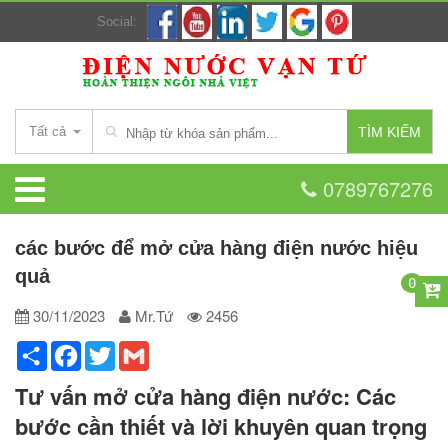
Social:
Tất cả
TÌM KIẾM
0789767276
các bước để mở cửa hàng điện nước hiệu
quả
0
30/11/2023
Mr.Tứ
2456
Share
Facebook
Twitter
Gmail
Tư vấn mở cửa hàng điện nước: Các
bước cần thiết và lời khuyên quan trọng