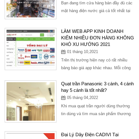
Bạn đang tìm cửa hàng bán đầy đủ các
mặt hàng điện nước giá cả tốt nhất tại
TPHCM đầy đủ mặt hàng thiết bị...
LÀM WEB APP KINH DOANH
KIẾM NHIỀU ĐƠN HÀNG KHÔNG
KHÓ XU HƯỚNG 2021
01 tháng 10,2021
Trên thị trường hiện nay có rất nhiều
bảng báo giá app khác nhau. Mỗi công
ty đều có một chất lượng và mức giá
khác...
Quạt trần Panasonic 3 cánh, 4 cánh
hay 5 cánh là tốt nhất?
05 tháng 04,2022
Khi mua quạt trần người dùng thường
tin dùng và tìm mua sản phẩm thương
hiệu uy tín để đảm bảo độ bền và làm
mát...
Đại Lý Dây Điện CADIVI Tại