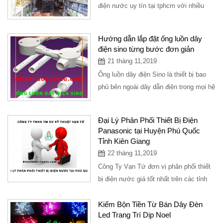
điện nước uy tín tại tphcm với nhiều
năm trong lĩnh vực tư vấn hỗ trợ mở...
Hướng dẫn lắp đặt ống luồn dây
điện sino từng bước đơn giản
21 tháng 11,2019
Ống luồn dây điện Sino là thiết bị bao
phủ bên ngoài dây dẫn điện trong mọi hệ
thống điện, từ vị trí này sang vị...
Đại Lý Phân Phối Thiết Bị Điện
Panasonic tại Huyện Phú Quốc
Tỉnh Kiên Giang
22 tháng 11,2019
Công Ty Vạn Tứ đơn vị phân phối thiết
bị điện nước giá tốt nhất trên các tỉnh
thành. Hiện tại Huyện Phú Quốc Tỉnh...
Kiếm Bộn Tiền Từ Bán Dây Đèn
Led Trang Trí Dịp Noel