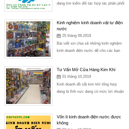
đang tìm kiếm đối tác hợp tác phân phối
vật tư thiết bị điện nước với...
Kinh nghiệm kinh doanh vật tư điện
nước
25 tháng 09,2019
Bài viết xin chia sẽ những kinh nghiệm
kinh doanh điện nước để cho các bạn
đang có ý định kinh doanh điện
nước,hoặc...
Tư Vấn Mở Cửa Hàng Kim Khí
01 tháng 10,2019
Kinh doanh đồ sắt kim khí tổng hợp
đang là lĩnh vực đang có mức lợi nhuận
cao, cửa hàng kinh doanh bán đồ sắt
tuy nhỏ...
Vốn ít kinh doanh điện nước được
không