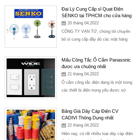
đình, thương hiệu...
Đại Lý Cung Cấp sỉ Quạt Điện
SENKO tại TPHCM cho cửa hàng
20 tháng 04,2022
CÔNG TY VẠN TỨ, chúng tôi chuyên
bỏ sỉ cung cấp đầy đủ các mặt hàng
thiết bị điện nước, kim khí cho các cửa
hàng...
Mấu Công Tắc Ổ Cắm Panasonic
được ưa chuộng nhất
21 tháng 04,2022
Ổ cắm công tắc điện đang là một trong
các thiết bị điện trọng yếu được sử
dụng nhiều trong các công trình hay
các...
Bảng Giá Dây Cáp Điện CV
CADIVI Thông Dụng nhất
22 tháng 04,2022
Hiện nay, có rất nhiều loại dây cáp điện