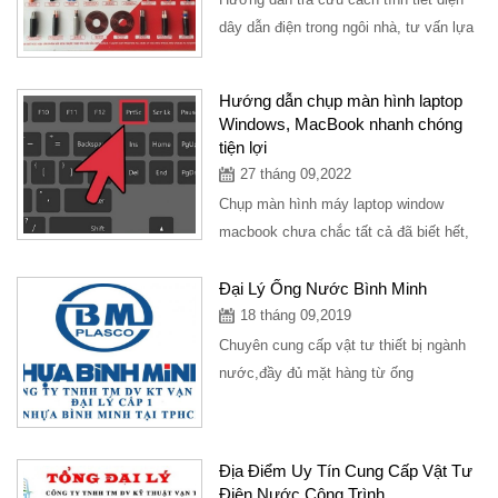
dây dẫn điện trong ngôi nhà, tư vấn lựa
chọn sản phẩm dây điện nào tốt nhất...
Hướng dẫn chụp màn hình laptop
Windows, MacBook nhanh chóng
tiện lợi
27 tháng 09,2022
Chụp màn hình máy laptop window
macbook chưa chắc tất cả đã biết hết,
bài viết hướng dẫn chụp màn hình máy
tính các dòng...
Đại Lý Ống Nước Bình Minh
18 tháng 09,2019
Chuyên cung cấp vật tư thiết bị ngành
nước,đầy đủ mặt hàng từ ống
nước,phụ kiên ngành nước,là đại lý cấp
1...
Địa Điểm Uy Tín Cung Cấp Vật Tư
Điện Nước Công Trình