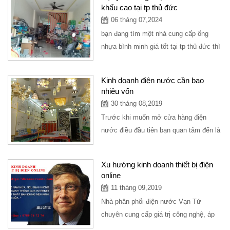
khấu cao tại tp thủ đức
06 tháng 07,2024
bạn đang tìm một nhà cung cấp ống
nhựa bình minh giá tốt tại tp thủ đức thì
có thể ghé tại công ty vạn tứ chuyên
cung...
Kinh doanh điện nước cần bao
nhiêu vốn
30 tháng 08,2019
Trước khi muốn mở cửa hàng điện
nước điều đầu tiên bạn quan tâm đến là
nguồn vốn bao nhiêu để có thể mở
cửa...
Xu hướng kinh doanh thiết bị điện
online
11 tháng 09,2019
Nhà phân phối điện nước Vạn Tứ
chuyên cung cấp giá trị công nghệ, áp
dụng thời đại công nghệ 4.0 vào nghành