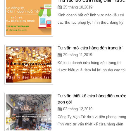
Thủ Tục Mở Cửa Hàng Điện Nước
25 tháng 10,2019
Kinh doanh bất cứ lĩnh vực nào đều có
các thủ tục pháp lý, hình thức đăng ký
lựa chọn loại hình kinh doanh phù hợp
đối...
Tư vấn mở cửa hàng đèn trang trí
29 tháng 11,2019
Để kinh doanh cửa hàng đèn trang trí
được hiểu quả đem lại lợi nhuận cao thì
bạn nên tìm hiểu và xây dựng từng
bước...
Tư vấn thiết kế cửa hàng điện nước
trọn gói
02 tháng 12,2019
Công Ty Vạn Tứ đơn vị tiên phong trong
lĩnh vực tư vấn thiết kế cửa hàng điện