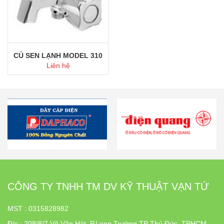
CỦ SEN LẠNH MODEL 310
Liên hệ
Mua ngay
CÔNG TY TNHH TM DV KỸ THUẬT VẠN TỨ
MST : 0315828982
Đ/c
:
208/8/7 Võ Văn Hát, P.Long Trường TP Thủ Đức, TPHCM