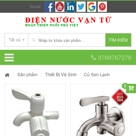
Social:
Tất cả
TÌM KIẾM
0789767276
Sản phẩm
Thiết Bị Vệ Sinh
Củ Sen Lạnh
0