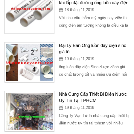
khi lắp đặt đường ống luồn dây điện
18 tháng 11,2019
Với nhu cầu thẫm mỹ ngày nay việc thi
công điện âm tường không là điều xa lạ
với mọi người. Để một hệ điện âm...
Đại Lý Bán Ống luồn dây điện sino
giá tốt
19 tháng 11,2019
ống luồn dây điện Sino được đánh giá
có chất lượng tốt và nhiều ưu điểm nổi
bật. Vậy những đặc điểm nổi bật...
Nhà Cung Cấp Thiết Bị Điện Nước
Uy Tín Tại TPHCM
19 tháng 11,2019
Công Ty Vạn Tứ là nhà cung cấp thiết bị
điện nước uy tín tại tphcm với nhiều
năm trong lĩnh vực tư vấn hỗ trợ mở...