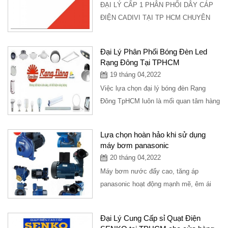
ĐẠI LÝ CẤP 1 PHÂN PHỐI DÂY CÁP
ĐIỆN CADIVI TẠI TP HCM CHUYÊN
BỎ SỈ CHO CỬA HÀNG. UY TÍN - TẬN
TÂM - CHIẾT KHẤU % CAO NHẤT...
Đại Lý Phân Phối Bóng Đèn Led
Rạng Đông Tại TPHCM
19 tháng 04,2022
Việc lựa chọn đại lý bóng đèn Rạng
Đông TpHCM luôn là mối quan tâm hàng
đầu của người tiêu dùng. Hãy cùng tìm
hiểu...
Lựa chọn hoàn hảo khi sử dụng
máy bơm panasonic
20 tháng 04,2022
Máy bơm nước đẩy cao, tăng áp
panasonic hoạt động mạnh mẽ, êm ái
được sử dụng trong các căn hộ gia
đình, thương hiệu...
Đại Lý Cung Cấp sỉ Quạt Điện