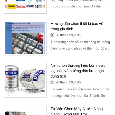
nước, nhưng để chọn một địa điểm
cung cấp mặt hàng điện nước uy tín
với...
Hướng dẫn chọn thiết bị bảo vệ
trong gia đình
26 tháng 09,2019
Tình trạng cháy nổ do thi công hệ thống
điện ngày càng nhiều vì thế mức độ ưu
tiên hàng đầu nên lựa chọn CB bảo...
Nên chọn thương hiệu bồn nước
loại nào và hướng dẫn lựa chọn
dung tích
28 tháng 09,2019
Chuyên cung cấp bồn nước inox từ các
thương hiệu lớn như: Đại Thành, Sơn
Hà, Đại Việt,hawata...bồn nước được
giao...
Tư Vấn Chọn Máy Nước Nóng
Năng Lượng Mặt Trời