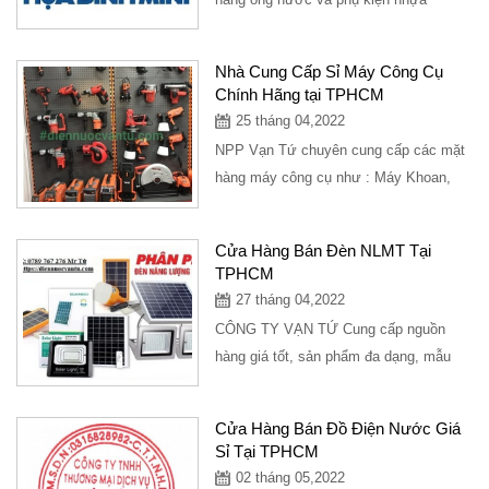
thương hiệu Bình Minh Chính hãng,
chiết khấu cao...
Nhà Cung Cấp Sỉ Máy Công Cụ
Chính Hãng tại TPHCM
25 tháng 04,2022
NPP Vạn Tứ chuyên cung cấp các mặt
hàng máy công cụ như : Máy Khoan,
Máy Mài, Máy Đục, Máy Cắt Tường,
Máy Phát Điện,...
Cửa Hàng Bán Đèn NLMT Tại
TPHCM
27 tháng 04,2022
CÔNG TY VẠN TỨ Cung cấp nguồn
hàng giá tốt, sản phẩm đa dạng, mẫu
đèn năng lượng mặt trời đang là sản
phẩm được...
Cửa Hàng Bán Đồ Điện Nước Giá
Sỉ Tại TPHCM
02 tháng 05,2022