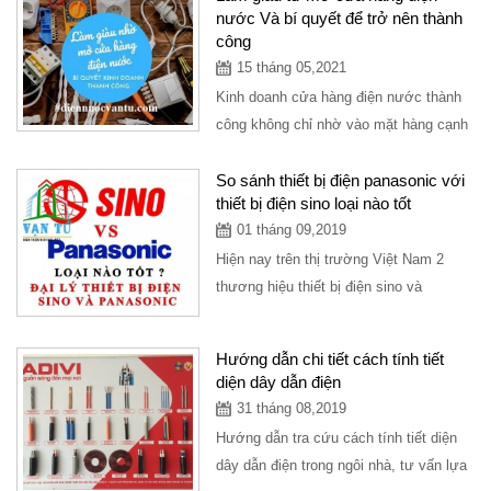
nước Và bí quyết để trở nên thành
công
15 tháng 05,2021
Kinh doanh cửa hàng điện nước thành
công không chỉ nhờ vào mặt hàng cạnh
tranh, giá tốt, mặt bằng đẹp mà còn phụ
thuộc...
So sánh thiết bị điện panasonic với
thiết bị điện sino loại nào tốt
01 tháng 09,2019
Hiện nay trên thị trường Việt Nam 2
thương hiệu thiết bị điện sino và
panasonic là 2 dòng chính thông dụng
cho mọi ngôi...
Hướng dẫn chi tiết cách tính tiết
diện dây dẫn điện
31 tháng 08,2019
Hướng dẫn tra cứu cách tính tiết diện
dây dẫn điện trong ngôi nhà, tư vấn lựa