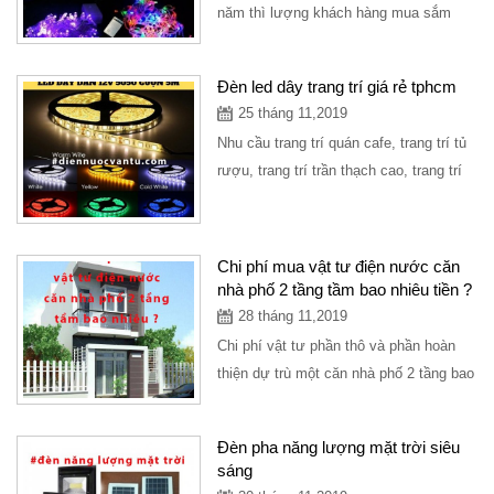
năm thì lượng khách hàng mua sắm
dây đèn led trang trí rất đông, tuy nhiên
để...
Đèn led dây trang trí giá rẻ tphcm
25 tháng 11,2019
Nhu cầu trang trí quán cafe, trang trí tủ
rượu, trang trí trần thạch cao, trang trí
sân vườn đều sử dụng đèn led dây
trang...
Chi phí mua vật tư điện nước căn
nhà phố 2 tầng tầm bao nhiêu tiền ?
28 tháng 11,2019
Chi phí vật tư phần thô và phần hoàn
thiện dự trù một căn nhà phố 2 tầng bao
gồm các thiết bị điện, ống nước và...
Đèn pha năng lượng mặt trời siêu
sáng