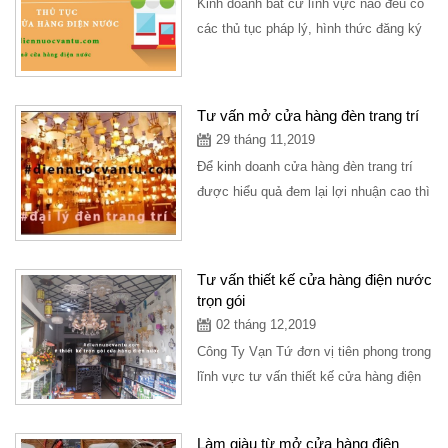
Kinh doanh bất cứ lĩnh vực nào đều có
các thủ tục pháp lý, hình thức đăng ký
lựa chọn loại hình kinh doanh phù hợp
đối...
Tư vấn mở cửa hàng đèn trang trí
29 tháng 11,2019
Để kinh doanh cửa hàng đèn trang trí
được hiểu quả đem lại lợi nhuận cao thì
bạn nên tìm hiểu và xây dựng từng
bước...
Tư vấn thiết kế cửa hàng điện nước
trọn gói
02 tháng 12,2019
Công Ty Vạn Tứ đơn vị tiên phong trong
lĩnh vực tư vấn thiết kế cửa hàng điện
nước, setup trọn gói mô hình cửa
hàng...
Làm giàu từ mở cửa hàng điện