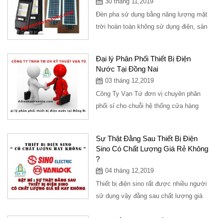
30 tháng 11,2019
Đèn pha sử dụng bằng năng lượng mặt
trời hoàn toàn không sử dụng điện, sản
phẩm rất được ưa chuộng và siêu
sáng,...
Đại lý Phân Phối Thiết Bị Điện
Nước Tại Đồng Nai
03 tháng 12,2019
Công Ty Vạn Tứ đơn vị chuyên phân
phối sỉ cho chuỗi hệ thống cửa hàng
điện nước trải dài trên các tỉnh, hiện
tại...
Sự Thật Đằng Sau Thiết Bị Điện
Sino Có Chất Lượng Giá Rẻ Không
?
04 tháng 12,2019
Thiết bị điện sino rất được nhiều người
sử dụng vậy đằng sau chất lượng giá
cả như thế nào thì chắc hẳn bạn...