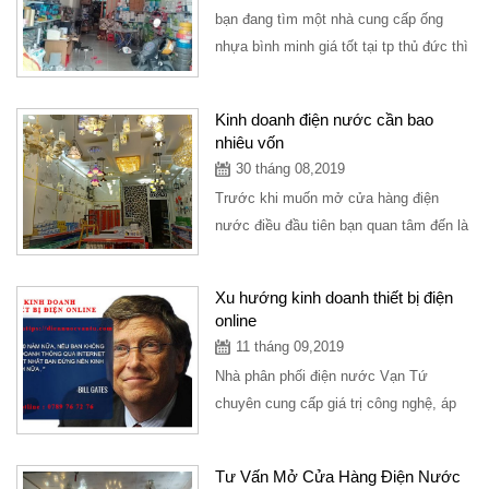
bạn đang tìm một nhà cung cấp ống
nhựa bình minh giá tốt tại tp thủ đức thì
có thể ghé tại công ty vạn tứ chuyên
cung...
Kinh doanh điện nước cần bao
nhiêu vốn
30 tháng 08,2019
Trước khi muốn mở cửa hàng điện
nước điều đầu tiên bạn quan tâm đến là
nguồn vốn bao nhiêu để có thể mở
cửa...
Xu hướng kinh doanh thiết bị điện
online
11 tháng 09,2019
Nhà phân phối điện nước Vạn Tứ
chuyên cung cấp giá trị công nghệ, áp
dụng thời đại công nghệ 4.0 vào nghành
hàng kinh...
Tư Vấn Mở Cửa Hàng Điện Nước