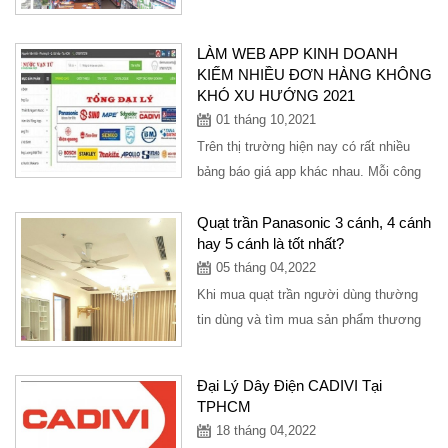
TPHCM đầy đủ mặt hàng thiết bị...
LÀM WEB APP KINH DOANH
KIẾM NHIỀU ĐƠN HÀNG KHÔNG
KHÓ XU HƯỚNG 2021
01 tháng 10,2021
Trên thị trường hiện nay có rất nhiều
bảng báo giá app khác nhau. Mỗi công
ty đều có một chất lượng và mức giá
khác...
Quạt trần Panasonic 3 cánh, 4 cánh
hay 5 cánh là tốt nhất?
05 tháng 04,2022
Khi mua quạt trần người dùng thường
tin dùng và tìm mua sản phẩm thương
hiệu uy tín để đảm bảo độ bền và làm
mát...
Đại Lý Dây Điện CADIVI Tại
TPHCM
18 tháng 04,2022