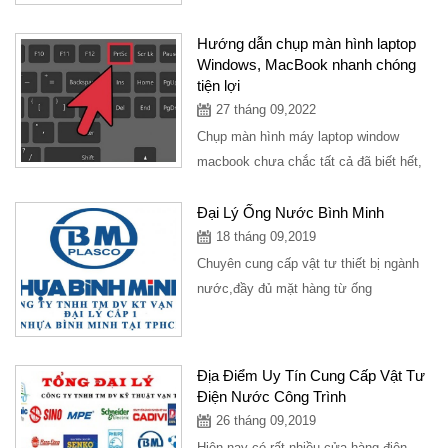
chọn sản phẩm dây điện nào tốt nhất...
Hướng dẫn chụp màn hình laptop
Windows, MacBook nhanh chóng
tiện lợi
27 tháng 09,2022
Chụp màn hình máy laptop window
macbook chưa chắc tất cả đã biết hết,
bài viết hướng dẫn chụp màn hình máy
tính các dòng...
Đại Lý Ống Nước Bình Minh
18 tháng 09,2019
Chuyên cung cấp vật tư thiết bị ngành
nước,đầy đủ mặt hàng từ ống
nước,phụ kiên ngành nước,là đại lý cấp
1...
Địa Điểm Uy Tín Cung Cấp Vật Tư
Điện Nước Công Trình
26 tháng 09,2019
Hiện nay có rất nhiều cửa hàng điện