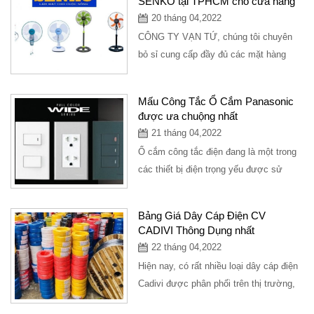
SENKO tại TPHCM cho cửa hàng
20 tháng 04,2022
CÔNG TY VẠN TỨ, chúng tôi chuyên
bỏ sỉ cung cấp đầy đủ các mặt hàng
thiết bị điện nước, kim khí cho các cửa
hàng...
Mấu Công Tắc Ổ Cắm Panasonic
được ưa chuộng nhất
21 tháng 04,2022
Ổ cắm công tắc điện đang là một trong
các thiết bị điện trọng yếu được sử
dụng nhiều trong các công trình hay
các...
Bảng Giá Dây Cáp Điện CV
CADIVI Thông Dụng nhất
22 tháng 04,2022
Hiện nay, có rất nhiều loại dây cáp điện
Cadivi được phân phối trên thị trường,
mỗi loại có đặc điểm và ưu điểm...