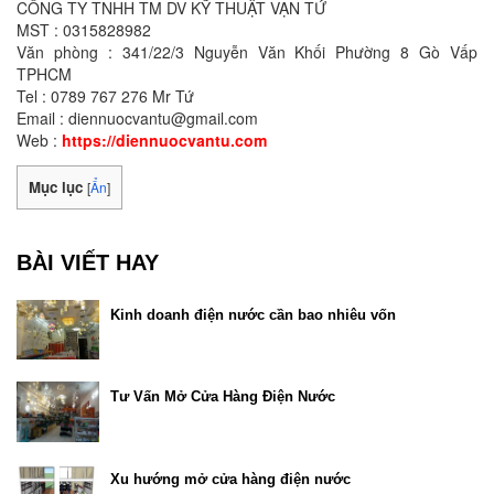
CÔNG TY TNHH TM DV KỸ THUẬT VẠN TỨ
MST : 0315828982
Văn phòng : 341/22/3 Nguyễn Văn Khối Phường 8 Gò Vấp
TPHCM
Tel : 0789 767 276 Mr Tứ
Email : diennuocvantu@gmail.com
Web :
https://diennuocvantu.com
Mục lục
[
Ẩn
]
BÀI VIẾT HAY
Kinh doanh điện nước cần bao nhiêu vốn
Tư Vấn Mở Cửa Hàng Điện Nước
Xu hướng mở cửa hàng điện nước