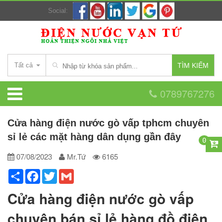
Social:
Tất cả
TÌM KIẾM
0789767276
Cửa hàng điện nước gò vấp tphcm chuyên
sỉ lẻ các mặt hàng dân dụng gần đây
0
07/08/2023
Mr.Tứ
6165
Share
Facebook
Twitter
Gmail
Cửa hàng điện nước gò vấp
chuyên bán sỉ lẻ hàng đồ điện