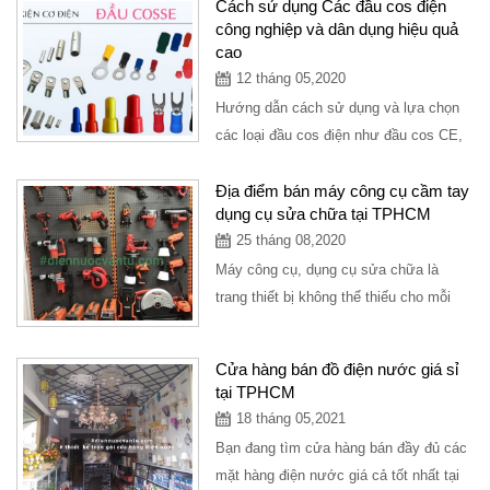
Cách sử dụng Các đầu cos điện
công nghiệp và dân dụng hiệu quả
cao
12 tháng 05,2020
Hướng dẫn cách sử dụng và lựa chọn
các loại đầu cos điện như đầu cos CE,
đầu cos SP, đầu cos BV và đầy đủ
các...
Địa điểm bán máy công cụ cầm tay
dụng cụ sửa chữa tại TPHCM
25 tháng 08,2020
Máy công cụ, dụng cụ sửa chữa là
trang thiết bị không thể thiếu cho mỗi
người thợ, mỗi doanh nghiệp, mỗi công
ty xây...
Cửa hàng bán đồ điện nước giá sỉ
tại TPHCM
18 tháng 05,2021
Bạn đang tìm cửa hàng bán đầy đủ các
mặt hàng điện nước giá cả tốt nhất tại