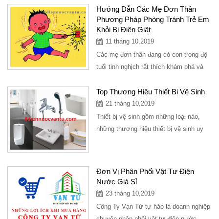
rất...
Hướng Dẫn Các Mẹ Đơn Thân
Phương Pháp Phòng Tránh Trẻ Em
Khỏi Bị Điện Giật
11 tháng 10,2019
Các mẹ đơn thân đang có con trong độ
tuổi tinh nghịch rất thích khám phá và
sờ tay vào các thiết bị điện, ổ cắm
điện,...
Top Thương Hiệu Thiết Bị Vệ Sinh
21 tháng 10,2019
Thiết bị vệ sinh gồm những loại nào,
những thương hiệu thiết bị vệ sinh uy
tín, địa điểm cung bán thiết bị vệ sinh...
Đơn Vị Phân Phối Vật Tư Điện
Nước Giá Sỉ
23 tháng 10,2019
Công Ty Vạn Tứ tự hào là doanh nghiệp
chuyên phân phối vật tư điện nước,