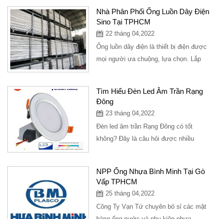
Nhà Phân Phối Ống Luồn Dây Điện
Sino Tại TPHCM
22 tháng 04,2022
Ống luồn dây điện là thiết bị điện được
mọi người ưa chuộng, lựa chọn. Lắp
đặt, sử dụng ống luồn dây điện...
Tìm Hiểu Đèn Led Âm Trần Rạng
Đông
23 tháng 04,2022
Đèn led âm trần Rạng Đông có tốt
không? Đây là câu hỏi được nhiều
khách hàng đặt ra khi tìm hiểu về đèn
led âm trần...
NPP Ống Nhựa Bình Minh Tại Gò
Vấp TPHCM
25 tháng 04,2022
Công Ty Vạn Tứ chuyên bỏ sỉ các mặt
hàng ống nước và phụ kiện nhựa