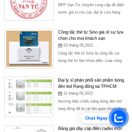
NPP Vạn Tứ chuyên cung cấp đồ điện
nước giá sỉ cho các đại lý cửa hàng
trên các tỉnh. Với nhiều chính sách ưu
đãi....
Công tắc thẻ từ Sino giá rẻ sự lựa
chọn cho mọi khách sạn
03 tháng 05,2022
Công tắc thẻ từ Sino là công tắc sử
dụng thẻ từ làm khóa điện. Loại công
tắc này thường sử dụng để đóng ngắt...
Đại lý sỉ phân phối sản phẩm bóng
đèn led Rạng đông tại TPHCM
11 tháng 05,2022
thương hiệu chiếu sáng bóng đèn led
rạng đông đã là cái tên quen thuộc trong
hê thống điện chiếu sáng dân dụng từ
Chat Ngay
nông...
Bảng giá dây cáp điện cadivi mới