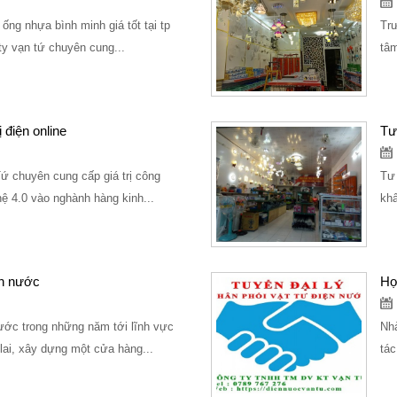
ống nhựa bình minh giá tốt tại tp
Trư
 ty vạn tứ chuyên cung...
tâm
 điện online
Tư
ứ chuyên cung cấp giá trị công
Tư 
hệ 4.0 vào nghành hàng kinh...
khấ
n nước
Hợ
ớc trong những năm tới lĩnh vực
Nhà
lai, xây dựng một cửa hàng...
tác