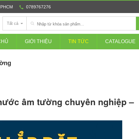
 TPHCM
0789767276
Tất cả
CHỦ
GIỚI THIỆU
TIN TỨC
CATALOGUE
ường
 nước âm tường chuyên nghiệp –