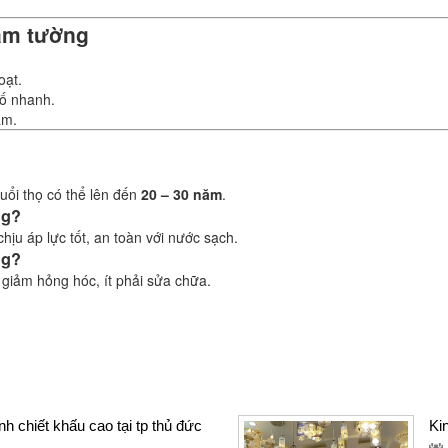
âm tường
oạt.
cố nhanh.
ăm.
tuổi thọ có thể lên đến
20 – 30 năm
.
ng?
hịu áp lực tốt, an toàn với nước sạch.
ng?
ì giảm hỏng hóc, ít phải sửa chữa.
h chiết khấu cao tại tp thủ đức
Ki