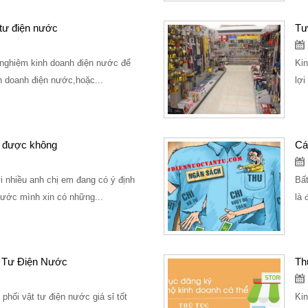
 tư điện nước
Tư
h nghiệm kinh doanh điện nước để
Kin
h doanh điện nước,hoặc...
lợi
c được không
Cá
i nhiều anh chị em đang có ý định
Bất
ước mình xin có những...
là 
t Tư Điện Nước
Th
hối vật tư điện nước giá sỉ tốt
Kin