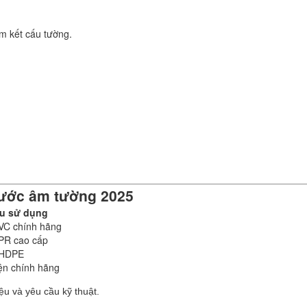
m kết cấu tường.
nước âm tường 2025
ệu sử dụng
VC chính hãng
PR cao cấp
 HDPE
ện chính hãng
iệu và yêu cầu kỹ thuật.