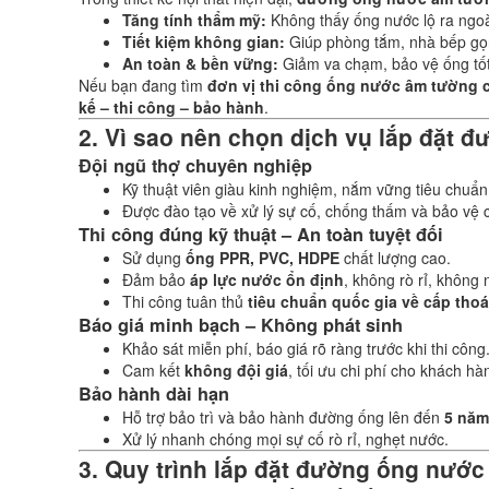
Tăng tính thẩm mỹ:
Không thấy ống nước lộ ra ngoà
Tiết kiệm không gian:
Giúp phòng tắm, nhà bếp gọ
An toàn & bền vững:
Giảm va chạm, bảo vệ ống tốt
Nếu bạn đang tìm
đơn vị thi công ống nước âm tường 
kế – thi công – bảo hành
.
2. Vì sao nên chọn dịch vụ lắp đặt 
Đội ngũ thợ chuyên nghiệp
Kỹ thuật viên giàu kinh nghiệm, nắm vững tiêu chuẩ
Được đào tạo về xử lý sự cố, chống thấm và bảo vệ c
Thi công đúng kỹ thuật – An toàn tuyệt đối
Sử dụng
ống PPR, PVC, HDPE
chất lượng cao.
Đảm bảo
áp lực nước ổn định
, không rò rỉ, không 
Thi công tuân thủ
tiêu chuẩn quốc gia về cấp tho
Báo giá minh bạch – Không phát sinh
Khảo sát miễn phí, báo giá rõ ràng trước khi thi công
Cam kết
không đội giá
, tối ưu chi phí cho khách hà
Bảo hành dài hạn
Hỗ trợ bảo trì và bảo hành đường ống lên đến
5 năm
Xử lý nhanh chóng mọi sự cố rò rỉ, nghẹt nước.
3. Quy trình lắp đặt đường ống nướ