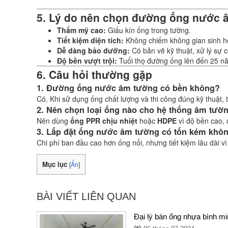
5. Lý do nên chọn đường ống nước 
Thẩm mỹ cao:
Giấu kín ống trong tường.
Tiết kiệm diện tích:
Không chiếm không gian sinh h
Dễ dàng bảo dưỡng:
Có bản vẽ kỹ thuật, xử lý sự 
Độ bền vượt trội:
Tuổi thọ đường ống lên đến 25 n
6. Câu hỏi thường gặp
1. Đường ống nước âm tường có bền không?
Có. Khi sử dụng ống chất lượng và thi công đúng kỹ thuật, 
2. Nên chọn loại ống nào cho hệ thống âm tườ
Nên dùng
ống PPR chịu nhiệt
hoặc
HDPE
vì độ bền cao, c
3. Lắp đặt ống nước âm tường có tốn kém khô
Chi phí ban đầu cao hơn ống nổi, nhưng tiết kiệm lâu dài v
Mục lục
[
Ẩn
]
BÀI VIẾT LIÊN QUAN
Đại lý bán ống nhựa bình min