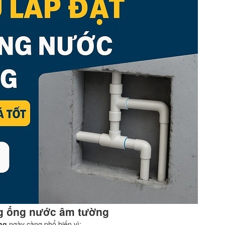
ờng ống nước âm tường
ng
ngày càng phổ biến vì: