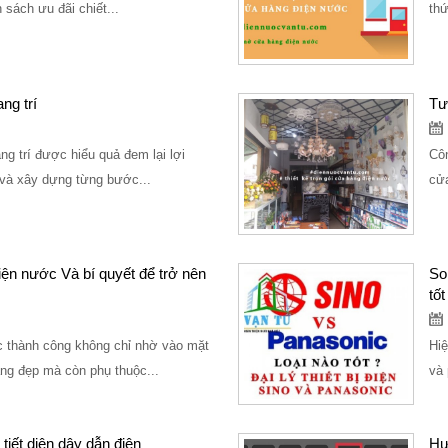
sách ưu đãi chiết...
thứ
ng trí
Tư
g trí được hiểu quả đem lại lợi
Côn
 và xây dựng từng bước...
cửa
ện nước Và bí quyết để trở nên
So 
tốt
 thành công không chỉ nhờ vào mặt
Hiệ
ằng đẹp mà còn phụ thuộc...
và 
 tiết diện dây dẫn điện
Hư