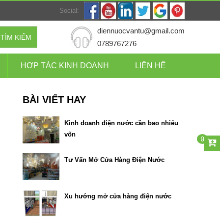
Social:
diennuocvantu@gmail.com
TÌM KIẾM
0789767276
HỢP TÁC KINH DOANH
LIÊN HỆ
BÀI VIẾT HAY
Kinh doanh điện nước cần bao nhiêu
vốn
0
Tư Vấn Mở Cửa Hàng Điện Nước
Xu hướng mở cửa hàng điện nước