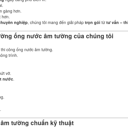
i.
n gàng hơn.
 hơn.
chuyên nghiệp
, chúng tôi mang đến giải pháp
trọn gói
từ
tư vấn – th
đường ống nước âm tường của chúng tôi
n thi công ống nước âm tường.
ông trình.
nứt vỡ.
át nước
.
.
ng.
.
c âm tường chuẩn kỹ thuật