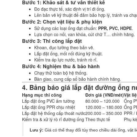
Bước 1: Khảo sát & tư vấn thiết kế
Đo đạc thực tế, xác định vị trí đi ống.
Lên bản vẽ kỹ thuật để đảm bảo hợp lý, tránh va chạ
Bước 2: Chọn vật liệu & phụ kiện
Sử dụng các loại ống đạt chuẩn:
PPR, PVC, HDPE
.
Lựa chọn co nối, van khóa, cút chữ T… chính hãng.
Bước 3: Thi công lắp đặt
Khoan, đục tường theo bản vẽ.
Lắp đặt ống, mối nối đúng kỹ thuật.
Kiểm tra áp lực nước, tránh rò rỉ.
Bước 4: Nghiệm thu & bảo hành
Chạy thử toàn bộ hệ thống.
Bàn giao, cung cấp sổ bảo hành chính hãng.
4. Bảng báo giá lắp đặt đường ống 
Hạng mục thi công
Đơn giá (VNĐ/mét)
Vật li
Lắp đặt ống PVC âm tường
80.000 – 120.000
Ống P
Lắp đặt ống PPR chịu nhiệt
120.000 – 180.000
Ống P
Lắp đặt hệ thống cấp thoát nước
200.000 – 350.000
PPR /
Kiểm tra & xử lý rò rỉ đường ống
Theo thực tế
Phụ ki
Lưu ý:
Giá có thể thay đổi tùy theo chiều dài ống, vật l