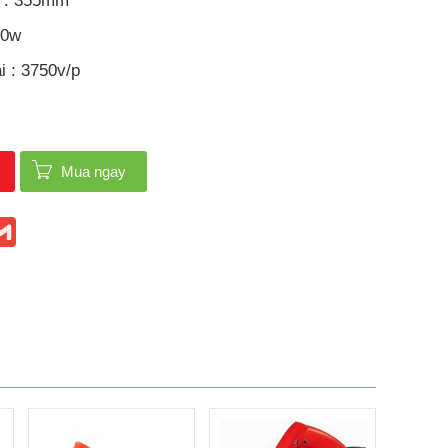
a : 355mm
00w
i : 3750v/p
Mua ngay
ook
itter
Gmail