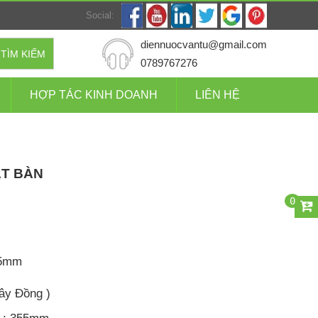
Social:
diennuocvantu@gmail.com
TÌM KIẾM
0789767276
HỢP TÁC KINH DOANH
LIÊN HỆ
ẮT BÀN
0
55mm
Dây Đồng )