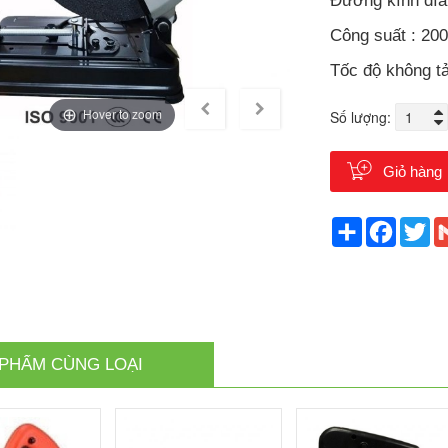
Đường kính đĩ
Công suất : 20
Tốc độ không tả
Hover to zoom
Số lượng:
Giỏ hàng
Share
Faceb
Tw
PHẨM CÙNG LOẠI