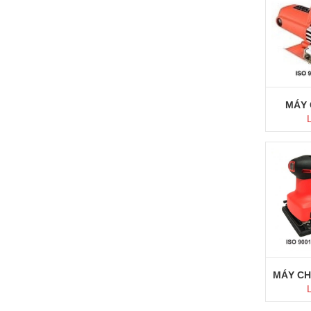
MÁY 
M