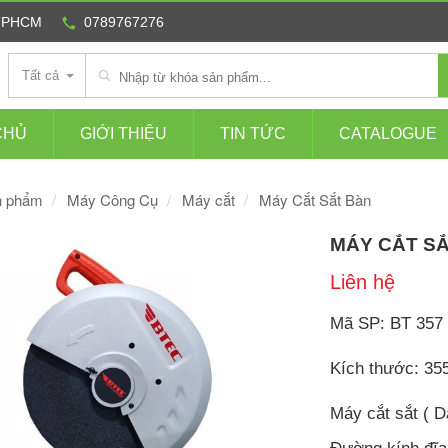
 TPHCM
0789767276
Tất cả
CHỦ
GIỚI THIỆU
TIN TỨC
CATALOGUE
n phẩm
Máy Công Cụ
Máy cắt
Máy Cắt Sắt Bàn
MÁY CẮT S
Liên hệ
Mã SP: BT 357
Kích thước: 3
Máy cắt sắt ( 