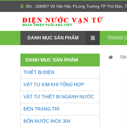
Đ/c : 208/8/7 Võ Văn Hát, P.Long Trường TP Thủ Đức,
DANH MỤC SẢN PHẨM
TRANG 
Sả
DANH MỤC SẢN PHẨM
THIẾT BỊ ĐIỆN
VẬT TƯ KIM KHÍ TỔNG HỢP
VẬT TƯ THIẾT BỊ NGÀNH NƯỚC
ĐÈN TRANG TRÍ
BỒN NƯỚC INOX 304