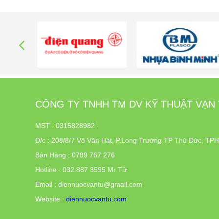
M
CÔNG TY TNHH TM DV KỸ THUẬT VẠN
MST : 0315828982
Đ/c
:
208/8/7 Võ Văn Hát, P.Long Trường TP Thủ Đức, T
Bán Hàng : 0789 767 276
Hotline : 032 887 3595 Mr Tứ
Email : diennuocvantu@gmail.com
Website :
diennuocvantu.com