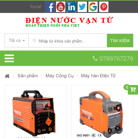
Social:
Tất cả
TÌM KIẾM
0789767276
Sản phẩm
Máy Công Cụ
Máy hàn Điện Tử
0