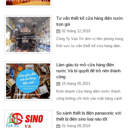
bạn nên tìm hiểu và xây dựng từng
bước...
Tư vấn thiết kế cửa hàng điện nước
trọn gói
02 tháng 12,2019
Công Ty Vạn Tứ đơn vị tiên phong trong
lĩnh vực tư vấn thiết kế cửa hàng điện
nước, setup trọn gói mô hình cửa
hàng...
Làm giàu từ mở cửa hàng điện
nước Và bí quyết để trở nên thành
công
15 tháng 05,2021
Kinh doanh cửa hàng điện nước thành
công không chỉ nhờ vào mặt hàng cạnh
tranh, giá tốt, mặt bằng đẹp mà còn phụ
thuộc...
So sánh thiết bị điện panasonic với
thiết bị điện sino loại nào tốt
01 tháng 09,2019