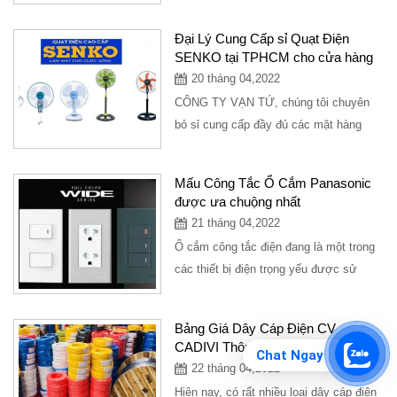
được sử dụng trong các căn hộ gia
đình, thương hiệu...
Đại Lý Cung Cấp sỉ Quạt Điện
SENKO tại TPHCM cho cửa hàng
20 tháng 04,2022
CÔNG TY VẠN TỨ, chúng tôi chuyên
bỏ sỉ cung cấp đầy đủ các mặt hàng
thiết bị điện nước, kim khí cho các cửa
hàng...
Mấu Công Tắc Ổ Cắm Panasonic
được ưa chuộng nhất
21 tháng 04,2022
Ổ cắm công tắc điện đang là một trong
các thiết bị điện trọng yếu được sử
dụng nhiều trong các công trình hay
các...
Bảng Giá Dây Cáp Điện CV
CADIVI Thông Dụng nhất
Chat Ngay
22 tháng 04,2022
Hiện nay, có rất nhiều loại dây cáp điện