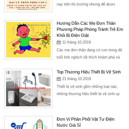
nay trên thị trường nhưng để được
khách hàng đón nhận và tin dùng thì
rất...
Hướng Dẫn Các Mẹ Đơn Thân
Phương Pháp Phòng Tránh Trẻ Em
Khỏi Bị Điện Giật
11 tháng 10,2019
Các mẹ đơn thân đang có con trong độ
tuổi tinh nghịch rất thích khám phá và
sờ tay vào các thiết bị điện, ổ cắm
điện,...
Top Thương Hiệu Thiết Bị Vệ Sinh
21 tháng 10,2019
Thiết bị vệ sinh gồm những loại nào,
những thương hiệu thiết bị vệ sinh uy
tín, địa điểm cung bán thiết bị vệ sinh...
Đơn Vị Phân Phối Vật Tư Điện
Nước Giá Sỉ