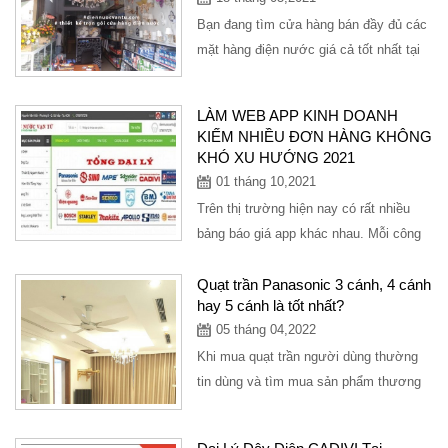
Bạn đang tìm cửa hàng bán đầy đủ các
mặt hàng điện nước giá cả tốt nhất tại
TPHCM đầy đủ mặt hàng thiết bị...
LÀM WEB APP KINH DOANH
KIẾM NHIỀU ĐƠN HÀNG KHÔNG
KHÓ XU HƯỚNG 2021
01 tháng 10,2021
Trên thị trường hiện nay có rất nhiều
bảng báo giá app khác nhau. Mỗi công
ty đều có một chất lượng và mức giá
khác...
Quạt trần Panasonic 3 cánh, 4 cánh
hay 5 cánh là tốt nhất?
05 tháng 04,2022
Khi mua quạt trần người dùng thường
tin dùng và tìm mua sản phẩm thương
hiệu uy tín để đảm bảo độ bền và làm
mát...