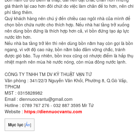
giá thành lại cao hơn đôi chút do việc làm chân đế to hơn, nên chi
phí tăng thêm.
Quý khách hàng nên chú ý đến chiều cao ngôi nhà của mình để
chọn bồn chứa nước cho thích hợp. Nếu nhà hai tầng trở xuống
nên dùng bồn đứng là thích hợp hơn cả, vì bồn đứng tạo áp lực
nước lớn hơn.
Nếu nhà ba tầng trở lên thì nên dùng bồn nằm hay còn gọi là bồn
ngang, vì với độ cao này, bồn nằm bảo đảm vững chắc, tránh
được gió bão. Tuy nhiên, bồn inox cũng có nhược điểm là hấp thụ
nhiệt mạnh nên mùa hè nước nóng, còn mùa đông nước lạnh.
CÔNG TY TNHH TM DV KỸ THUẬT VẠN TỨ
Văn phòng : 341/22/3 Nguyễn Văn Khối, Phường 8, Q.Gò Vấp,
TPHCM
MST : 0315828982
Email : diennuocvantu@gmail.com
Hotline : 0789 767 276 - 032 887 3595 Mr Tứ
Website :
https://diennuocvantu.com
Mục lục
[
Ẩn
]