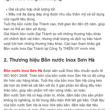
+ Giá cả phù hợp chất lượng tốt.
+ Mẫu mã đa dạng đáp ứng được nhu cầu thẩm mỹ và sử dụng
của người tiêu dùng.
Tuổi thọ bồn nước Đại Thành cao, thời gian lên đến 25 năm, giúp
bạn có thể an tâm sử dụng.
Giá thành bồn nước Đại Thành so với những thương hiệu khác
chỉ chênh lệch vài trăm, nhưng chất lượng và dịch vụ bảo hành
vượt trội hơn những thương hiệu khác. Các bạn tham khảo giá
Bồn nước Inox Đại Thành tại Công Ty THIÊN UY mình nhé.
2. Thương hiệu Bồn nước Inox Sơn Hà
Bồn nước inox Sơn Hà
được sản xuất theo tiêu chuẩn quốc tế
ISO 9001:2008. Thân bồn của bồn nước inox Sơn Hà có độ cứng
lớn hơn các hãng khác. Tuổi thọ của bồn inox Sơn Hà cũng kéo
dài hơn do thiết kế cải tiến với lốc 5 gân phân bố đồng đều trên
thân bồn, giúp sản phẩm trở nên vững chắc, an toàn.
Bồn nước Sơn Hà có kẹp chân to, khỏe, đảm bảo cho sản phẩm
không bị nghiêng, bị lất trong điều kiện thời tiết gió bão. Chất liệu
của bồn nước Sơn Hà là inox 304 siêu bền, đảm bảo đạt tiêu
chuẩn an toàn vệ sinh. Sản phẩm còn có khuy khóa an toàn là từ