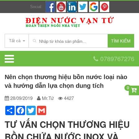
Social:
Tất cả
TÌM KIẾM
0789767276
Nên chọn thương hiệu bồn nước loại nào
và hướng dẫn lựa chọn dung tích
0
28/09/2019
Mr.Tứ
4427
Share
Facebook
Twitter
Gmail
TƯ VẤN CHỌN THƯƠNG HIỆU
BỒN CHỨA NƯỚC INOX VÀ