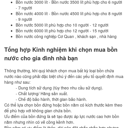
Bồn nước 3000 lít - Bồn nước 3500 lít phù hợp cho 6 người
- 7 người
Bồn nước 4000 lít - Bồn nước 4500 lít phù hợp cho 8 người
- 9 người
Bồn nước 5000 lít phù hợp cho 10 người - 12 người
Bồn nước 6000 lít phù hợp cho 12 người - 15 người
Bồn nước công nghiệp Cơ Quan , khách sạn , nhà hàng
Tổng hợp Kinh nghiệm khi chọn mua bồn
nước cho gia đình nhà bạn
Thông thường, khi quý khách chọn mua bất kỳ loại bồn chứa
nước nào cũng phải đặc biệt chú ý đến các yếu tố quyết định mua
hàng như sau:
- Dung tích sử dụng (tùy theo nhu cầu sử dụng).
- Chất lượng/ Hãng sản xuất.
- Chế độ bảo hành, thời gian bảo hành.
Có thể lựa chọn bồn đứng hoặc bồn nằm có kích thước kèm theo
để phù hợp với không gian chứa bồn.
Ưu điểm của bồn đứng là sẽ tạo được áp lực nước cao hơn bồn
nằm nhưng nhìn có vẻ cồng kềnh hơn.
Bồn nằm có ưu điểm là thấp, dài nên đặt chắc chắn hơn nhưng