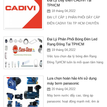
Đại Lý Dây Điện CADIVI Tại
TPHCM
18 tháng 04,2022
ĐẠI LÝ CẤP 1 PHÂN PHỐI DÂY CÁP
ĐIỆN CADIVI TẠI TP HCM CHUYÊN
BỎ SỈ CHO CỬA HÀNG. UY TÍN - TẬN
TÂM - CHIẾT KHẤU % CAO NHẤT...
Đại Lý Phân Phối Bóng Đèn Led
Rạng Đông Tại TPHCM
19 tháng 04,2022
Việc lựa chọn đại lý bóng đèn Rạng
Đông TpHCM luôn là mối quan tâm hàng
đầu của người tiêu dùng. Hãy cùng tìm
hiểu...
Lựa chọn hoàn hảo khi sử dụng
máy bơm panasonic
20 tháng 04,2022
Máy bơm nước đẩy cao, tăng áp
panasonic hoạt động mạnh mẽ, êm ái