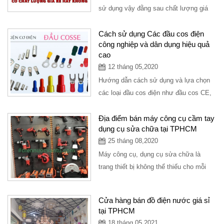
sử dụng vậy đằng sau chất lượng giá
cả như thế nào thì chắc hẳn bạn...
Cách sử dụng Các đầu cos điện
công nghiệp và dân dụng hiệu quả
cao
12 tháng 05,2020
Hướng dẫn cách sử dụng và lựa chọn
các loại đầu cos điện như đầu cos CE,
đầu cos SP, đầu cos BV và đầy đủ
các...
Địa điểm bán máy công cụ cầm tay
dụng cụ sửa chữa tại TPHCM
25 tháng 08,2020
Máy công cụ, dụng cụ sửa chữa là
trang thiết bị không thể thiếu cho mỗi
người thợ, mỗi doanh nghiệp, mỗi công
ty xây...
Cửa hàng bán đồ điện nước giá sỉ
tại TPHCM
18 tháng 05,2021