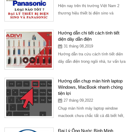
Hiện nay trên thị trường Việt Nam 2
thương hiệu thiết bị điện sino và
panasonic là 2 dòng chính thông dụng
cho mọi ngôi...
Hướng dẫn chi tiết cách tính tiết
diện dây dẫn điện
31 tháng 08,2019
Hướng dẫn tra cứu cách tính tiết diện
dây dẫn điện trong ngôi nhà, tư vấn lựa
chọn sản phẩm dây điện nào tốt nhất...
Hướng dẫn chụp màn hình laptop
Windows, MacBook nhanh chóng
tiện lợi
27 tháng 09,2022
Chụp màn hình máy laptop window
macbook chưa chắc tất cả đã biết hết,
bài viết hướng dẫn chụp màn hình máy
tính các dòng...
Đại Lý Ống Nước Bình Minh