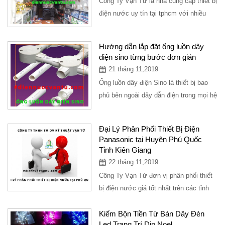
Công Ty Vạn Tứ là nhà cung cấp thiết bị
điện nước uy tín tại tphcm với nhiều
năm trong lĩnh vực tư vấn hỗ trợ mở...
Hướng dẫn lắp đặt ống luồn dây
điện sino từng bước đơn giản
21 tháng 11,2019
Ống luồn dây điện Sino là thiết bị bao
phủ bên ngoài dây dẫn điện trong mọi hệ
thống điện, từ vị trí này sang vị...
Đại Lý Phân Phối Thiết Bị Điện
Panasonic tại Huyện Phú Quốc
Tỉnh Kiên Giang
22 tháng 11,2019
Công Ty Vạn Tứ đơn vị phân phối thiết
bị điện nước giá tốt nhất trên các tỉnh
thành. Hiện tại Huyện Phú Quốc Tỉnh...
Kiếm Bộn Tiền Từ Bán Dây Đèn
Led Trang Trí Dịp Noel