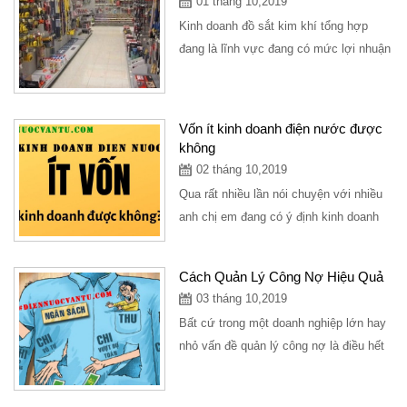
01 tháng 10,2019
Kinh doanh đồ sắt kim khí tổng hợp
đang là lĩnh vực đang có mức lợi nhuận
cao, cửa hàng kinh doanh bán đồ sắt
tuy nhỏ...
Vốn ít kinh doanh điện nước được
không
02 tháng 10,2019
Qua rất nhiều lần nói chuyện với nhiều
anh chị em đang có ý định kinh doanh
mở cửa hàng điện nước mình xin có
những...
Cách Quản Lý Công Nợ Hiệu Quả
03 tháng 10,2019
Bất cứ trong một doanh nghiệp lớn hay
nhỏ vấn đề quản lý công nợ là điều hết
sức quan trọng, doanh nghiệp với quy...