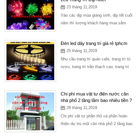
23 tháng 11,2019
Vào các dịp mùa giáng sinh, dịp tết cuối
năm thì lượng khách hàng mua sắm
dây đèn led trang trí rất đông, tuy nhiên
để...
Đèn led dây trang trí giá rẻ tphcm
25 tháng 11,2019
Nhu cầu trang trí quán cafe, trang trí tủ
rượu, trang trí trần thạch cao, trang trí
sân vườn đều sử dụng đèn led dây
trang...
Chi phí mua vật tư điện nước căn
nhà phố 2 tầng tầm bao nhiêu tiền ?
28 tháng 11,2019
Chi phí vật tư phần thô và phần hoàn
thiện dự trù một căn nhà phố 2 tầng bao
gồm các thiết bị điện, ống nước và...