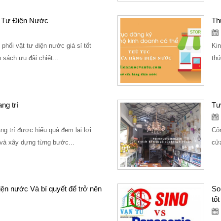
t Tư Điện Nước
Th
hối vật tư điện nước giá sỉ tốt
Kin
sách ưu đãi chiết...
thứ
ng trí
Tư
g trí được hiểu quả đem lại lợi
Côn
 và xây dựng từng bước...
cửa
ện nước Và bí quyết để trở nên
So 
tốt