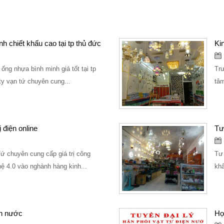
h chiết khấu cao tại tp thủ đức
Ki
ống nhựa bình minh giá tốt tại tp
Trư
 ty vạn tứ chuyên cung...
tâm
 điện online
Tư
ứ chuyên cung cấp giá trị công
Tư 
hệ 4.0 vào nghành hàng kinh...
khấ
n nước
Hợ