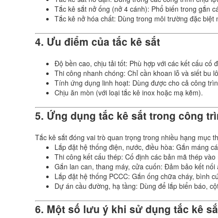
Tắc kê sắt nở ống (nở 4 cánh): Phổ biến trong gắn các
Tắc kê nở hóa chất: Dùng trong môi trường đặc biệt n
4. Ưu điểm của tắc kê sắt
Độ bền cao, chịu tải tốt: Phù hợp với các kết cấu cố 
Thi công nhanh chóng: Chỉ cần khoan lỗ và siết bu l
Tính ứng dụng linh hoạt: Dùng được cho cả công trì
Chịu ăn mòn (với loại tắc kê inox hoặc mạ kẽm).
5. Ứng dụng tắc kê sắt trong công tr
Tắc kê sắt đóng vai trò quan trọng trong nhiều hạng mục th
Lắp đặt hệ thống điện, nước, điều hòa: Gắn máng cá
Thi công kết cấu thép: Cố định các bản mã thép vào
Gắn lan can, thang máy, cửa cuốn: Đảm bảo kết nối 
Lắp đặt hệ thống PCCC: Gắn ống chữa cháy, bình cứ
Dự án cầu đường, hạ tầng: Dùng để lắp biển báo, cộ
6. Một số lưu ý khi sử dụng tắc kê sắ