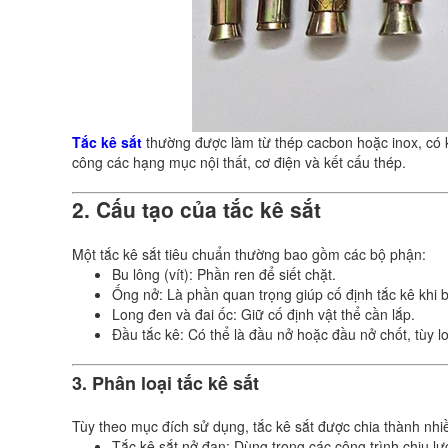
Tắc kê sắt
thường được làm từ thép cacbon hoặc inox, có kh
công các hạng mục nội thất, cơ điện và kết cấu thép.
2. Cấu tạo của tắc kê sắt
Một tắc kê sắt tiêu chuẩn thường bao gồm các bộ phận:
Bu lông (vít): Phần ren để siết chặt.
Ống nở: Là phần quan trọng giúp cố định tắc kê khi b
Long đen và đai ốc: Giữ cố định vật thể cần lắp.
Đầu tắc kê: Có thể là đầu nở hoặc đầu nở chốt, tùy lo
3. Phân loại tắc kê sắt
Tùy theo mục đích sử dụng, tắc kê sắt được chia thành nhiề
Tắc kê sắt nở đạn: Dùng trong các công trình chịu lự