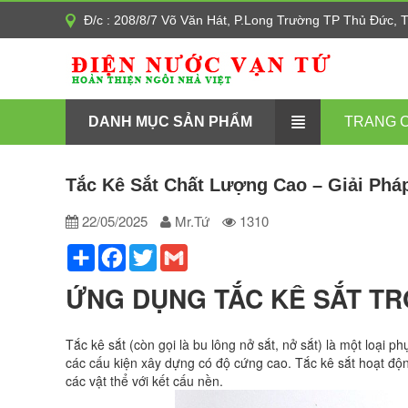
Đ/c : 208/8/7 Võ Văn Hát, P.Long Trường TP Thủ Đức,
DANH MỤC SẢN PHẨM
TRANG 
Tắc Kê Sắt Chất Lượng Cao – Giải Phá
22/05/2025
Mr.Tứ
1310
Share
Facebook
Twitter
Gmail
ỨNG DỤNG TẮC KÊ SẮT T
Tắc kê sắt (còn gọi là bu lông n
ở sắt, nở sắt) là một loại p
các cấu kiện xây dựng có độ cứng cao. Tắc kê sắt hoạt động 
các vật thể với kết cấu nền.