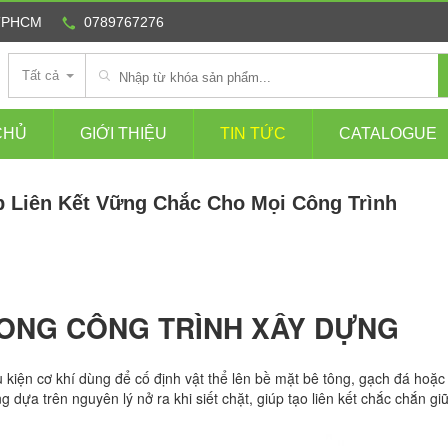
 TPHCM
0789767276
Tất cả
CHỦ
GIỚI THIỆU
TIN TỨC
CATALOGUE
p Liên Kết Vững Chắc Cho Mọi Công Trình
RONG CÔNG TRÌNH XÂY DỰNG
hụ kiện cơ khí dùng để cố định vật thể lên bề mặt bê tông, gạch đá hoặc
dựa trên nguyên lý nở ra khi siết chặt, giúp tạo liên kết chắc chắn gi