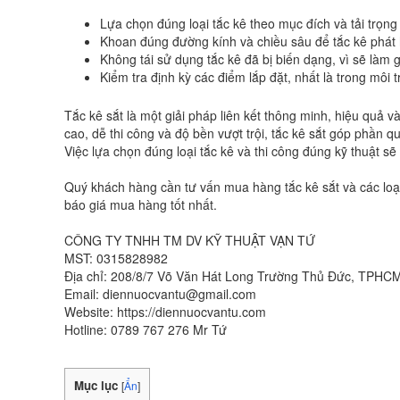
Lựa chọn đúng loại tắc kê theo mục đích và tải trọng
Khoan đúng đường kính và chiều sâu để tắc kê phát 
Không tái sử dụng tắc kê đã bị biến dạng, vì sẽ làm
Kiểm tra định kỳ các điểm lắp đặt, nhất là trong môi
Tắc kê sắt là một giải pháp liên kết thông minh, hiệu quả 
cao, dễ thi công và độ bền vượt trội, tắc kê sắt góp phần 
Việc lựa chọn đúng loại tắc kê và thi công đúng kỹ thuật sẽ g
Quý khách hàng cần tư vấn mua hàng tắc kê sắt và các loại 
báo giá mua hàng tốt nhất.
CÔNG TY TNHH TM DV KỸ THUẬT VẠN TỨ
MST: 0315828982
Địa chỉ: 208/8/7 Võ Văn Hát Long Trường Thủ Đức, TPHC
Email: diennuocvantu@gmail.com
Website: https://diennuocvantu.com
Hotline: 0789 767 276 Mr Tứ
Mục lục
[
Ẩn
]