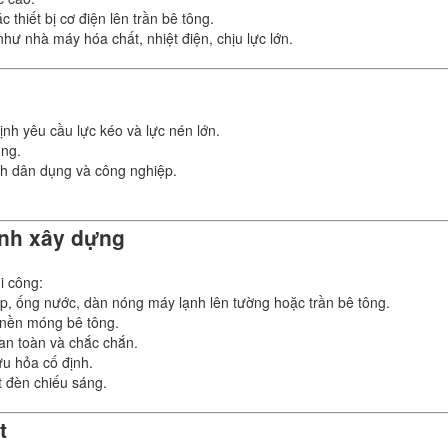
 thiết bị cơ điện lên trần bê tông.
hư nhà máy hóa chất, nhiệt điện, chịu lực lớn.
định yêu cầu lực kéo và lực nén lớn.
ông.
nh dân dụng và công nghiệp.
ình xây dựng
i công:
p, ống nước, dàn nóng máy lạnh lên tường hoặc trần bê tông.
 nền móng bê tông.
an toàn và chắc chắn.
u hỏa cố định.
t đèn chiếu sáng.
t