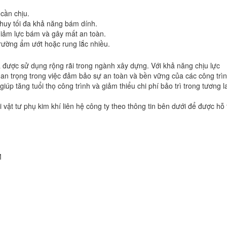
 cần chịu.
huy tối đa khả năng bám dính.
 giảm lực bám và gây mất an toàn.
 trường ẩm ướt hoặc rung lắc nhiều.
và được sử dụng rộng rãi trong ngành xây dựng. Với khả năng chịu lực
quan trọng trong việc đảm bảo sự an toàn và bền vững của các công trìn
iúp tăng tuổi thọ công trình và giảm thiểu chi phí bảo trì trong tương la
vật tư phụ kim khí liên hệ công ty theo thông tin bên dưới để được hỗ 
M