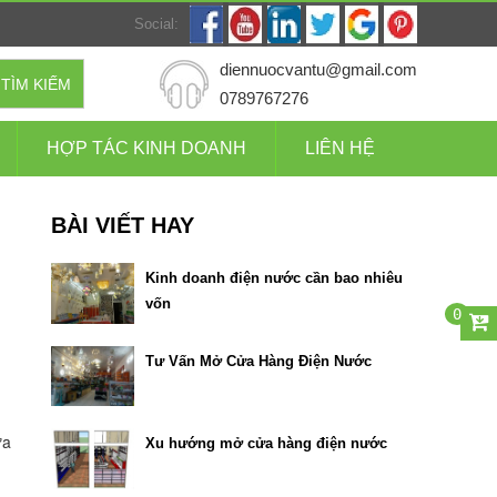
Social:
diennuocvantu@gmail.com
TÌM KIẾM
0789767276
HỢP TÁC KINH DOANH
LIÊN HỆ
BÀI VIẾT HAY
Kinh doanh điện nước cần bao nhiêu
vốn
0
Tư Vấn Mở Cửa Hàng Điện Nước
ữa
Xu hướng mở cửa hàng điện nước