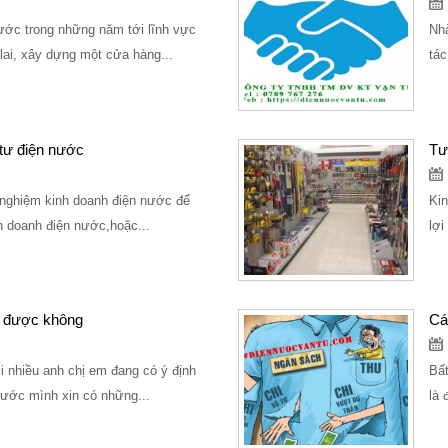
ớc trong những năm tới lĩnh vực
Nhà
lai, xây dựng một cửa hàng...
tác
 tư điện nước
Tư
h nghiệm kinh doanh điện nước để
Kin
h doanh điện nước,hoặc...
lợi
c được không
Cá
i nhiều anh chị em đang có ý định
Bất
ước mình xin có những...
là 