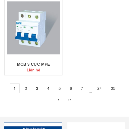
Mua ngay
Mua ngay
MCB 3 CỰC MPE
Liên hệ
1
2
3
4
5
6
7
24
25
...
Mua ngay
›
››