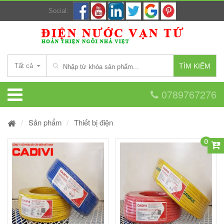
Social:
Tất cả
TÌM KIẾM
0789767276
Sản phẩm
Thiết bị điện
0