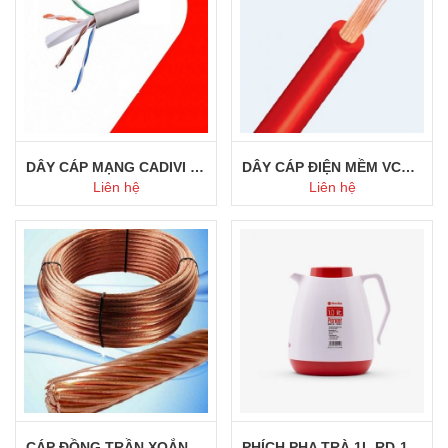
DÂY CÁP MẠNG CADIVI CAT.6 UTP
DÂY CÁP ĐIỆN MỀM VCM CADIVI
Liên hệ
Liên hệ
Mua ngay
Mua ngay
CÁP ĐỒNG TRẦN XOẮN CADIVI
PHÍCH PHA TRÀ 1L RD-1055 N1.E