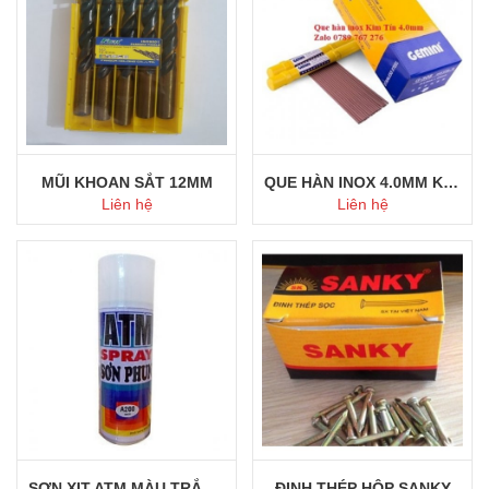
MŨI KHOAN SẮT 12MM
QUE HÀN INOX 4.0MM KIM TÍN
Liên hệ
Liên hệ
Mua ngay
Mua ngay
SƠN XỊT ATM MÀU TRẮNG A200
ĐINH THÉP HỘP SANKY