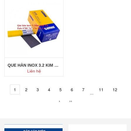
Mua ngay
Mua ngay
QUE HÀN INOX 3.2 KIM TÍN
Liên hệ
1
2
3
4
5
6
7
11
12
...
Mua ngay
›
››