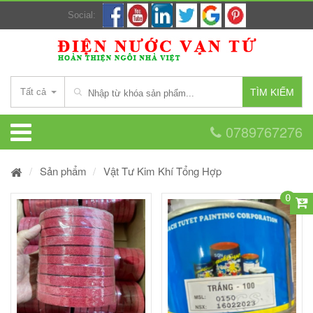
Social:
Tất cả
TÌM KIẾM
0789767276
Sản phẩm
Vật Tư Kim Khí Tổng Hợp
0