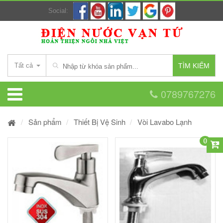
Social:
Tất cả
TÌM KIẾM
0789767276
Sản phẩm
Thiết Bị Vệ Sinh
Vòi Lavabo Lạnh
0