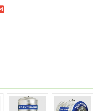
ook
itter
Gmail