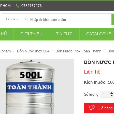
 TPHCM
0789767276
Tất cả
CHỦ
GIỚI THIỆU
TIN TỨC
CATALOGUE
n phẩm
Bồn Nước Inox 304
Bồn Nước Inox Toàn Thành
Bồn
BỒN NƯỚC 
Liên hệ
Kích thước: 50
Số lượng:
Giỏ hàng