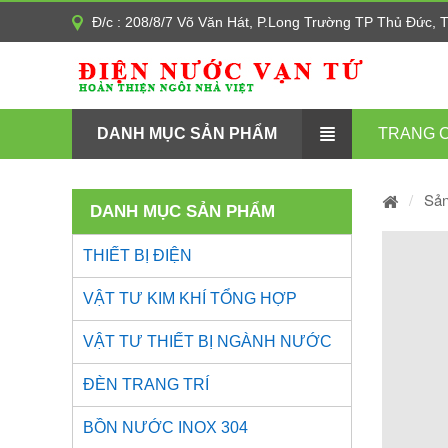
Đ/c : 208/8/7 Võ Văn Hát, P.Long Trường TP Thủ Đức,
DANH MỤC SẢN PHẨM
TRANG 
Sả
DANH MỤC SẢN PHẨM
THIẾT BỊ ĐIỆN
VẬT TƯ KIM KHÍ TỔNG HỢP
VẬT TƯ THIẾT BỊ NGÀNH NƯỚC
ĐÈN TRANG TRÍ
BỒN NƯỚC INOX 304