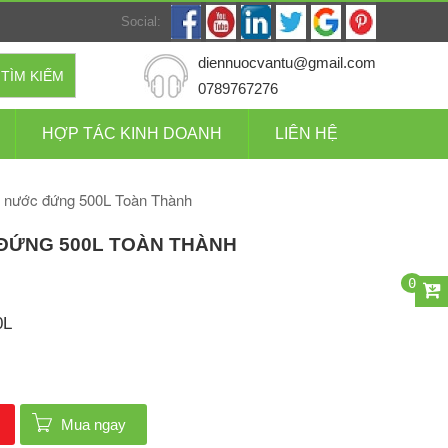
Social:
diennuocvantu@gmail.com
TÌM KIẾM
0789767276
HỢP TÁC KINH DOANH
LIÊN HỆ
 nước đứng 500L Toàn Thành
ĐỨNG 500L TOÀN THÀNH
0
0L
Mua ngay