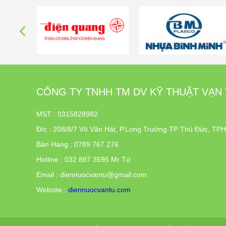
M
CÔNG TY TNHH TM DV KỸ THUẬT VẠN
MST : 0315828982
Đ/c
:
208/8/7 Võ Văn Hát, P.Long Trường TP Thủ Đức, T
Bán Hàng : 0789 767 276
Hotline : 032 887 3595 Mr Tứ
Email : diennuocvantu@gmail.com
Website :
diennuocvantu.com