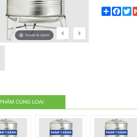
Share
Faceb
Tw
Hover to zoom
PHẨM CÙNG LOẠI