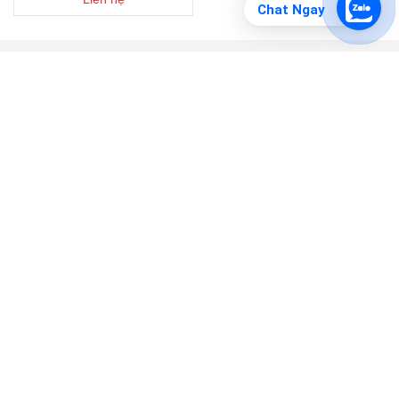
Chat Ngay
Mua ngay
CÔNG TY TNHH TM DV KỸ THUẬT VẠN TỨ
MST : 0315828982
Đ/c
:
208/8/7 Võ Văn Hát, P.Long Trường TP Thủ Đức, TPHCM
Bán Hàng : 0789 767 276
Hotline : 032 887 3595 Mr Tứ
Email : diennuocvantu@gmail.com
Website :
diennuocvantu.com