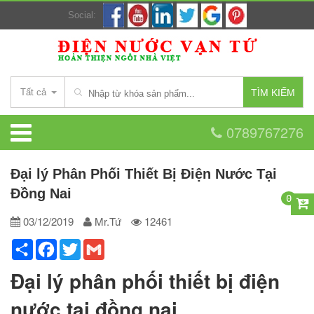
Social:
Tất cả
TÌM KIẾM
0789767276
Đại lý Phân Phối Thiết Bị Điện Nước Tại
Đồng Nai
0
03/12/2019
Mr.Tứ
12461
Share
Facebook
Twitter
Gmail
Đại lý phân phối thiết bị điện
nước tại đồng nai