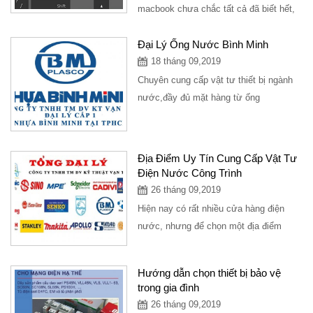
macbook chưa chắc tất cả đã biết hết,
bài viết hướng dẫn chụp màn hình máy
tính các dòng...
Đại Lý Ống Nước Bình Minh
18 tháng 09,2019
Chuyên cung cấp vật tư thiết bị ngành
nước,đầy đủ mặt hàng từ ống
nước,phụ kiên ngành nước,là đại lý cấp
1...
Địa Điểm Uy Tín Cung Cấp Vật Tư
Điện Nước Công Trình
26 tháng 09,2019
Hiện nay có rất nhiều cửa hàng điện
nước, nhưng để chọn một địa điểm
cung cấp mặt hàng điện nước uy tín
với...
Hướng dẫn chọn thiết bị bảo vệ
trong gia đình
26 tháng 09,2019