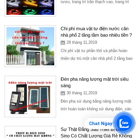
rượu, trang trí trần thạch cao, trang trí
sân vườn đều sử dụng đèn led dây
trang...
Chi phí mua vật tư điện nước căn
nhà phố 2 tầng tầm bao nhiêu tiền ?
28 tháng 11,2019
Chi phí vật tư phần thô và phần hoàn
thiện dự trù một căn nhà phố 2 tầng bao
gồm các thiết bị điện, ống nước và...
Đèn pha năng lượng mặt trời siêu
sáng
30 tháng 11,2019
Đèn pha sử dụng bằng năng lượng mặt
trời hoàn toàn không sử dụng điện, sản
phẩm rất được ưa chuộng và siêu
Chat Ngay
sáng,...
Sự Thật Đằng Sau Thiết Bị Điện
Sino Có Chất Lượng Giá Rẻ Không