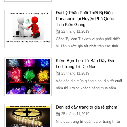
thống điện, từ vị trí này sang vị...
Đại Lý Phân Phối Thiết Bị Điện
Panasonic tại Huyện Phú Quốc
Tỉnh Kiên Giang
22 tháng 11,2019
Công Ty Vạn Tứ đơn vị phân phối thiết
bị điện nước giá tốt nhất trên các tỉnh
thành. Hiện tại Huyện Phú Quốc Tỉnh...
Kiếm Bộn Tiền Từ Bán Dây Đèn
Led Trang Trí Dịp Noel
23 tháng 11,2019
Vào các dịp mùa giáng sinh, dịp tết cuối
năm thì lượng khách hàng mua sắm
dây đèn led trang trí rất đông, tuy nhiên
để...
Đèn led dây trang trí giá rẻ tphcm
25 tháng 11,2019
Nhu cầu trang trí quán cafe, trang trí tủ