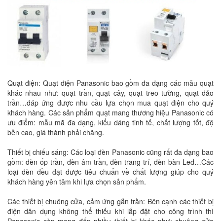
Quạt điện: Quạt điện Panasonic bao gồm đa dạng các mẫu quạt
khác nhau như: quạt trần, quạt cây, quạt treo tường, quạt đảo
trần…đáp ứng được nhu cầu lựa chọn mua quạt điện cho quý
khách hàng. Các sản phẩm quạt mang thương hiệu Panasonic có
ưu điểm: mẫu mã đa dạng, kiểu dáng tinh tế, chất lượng tốt, độ
bền cao, giá thành phải chăng.
Thiết bị chiếu sáng: Các loại đèn Panasonic cũng rất đa dạng bao
gồm: đèn ốp trần, đèn âm trần, đèn trang trí, đèn bàn Led…Các
loại đèn đều đạt được tiêu chuẩn về chất lượng giúp cho quý
khách hàng yên tâm khi lựa chọn sản phẩm.
Các thiết bị chuông cửa, cảm ứng gắn trần: Bên cạnh các thiết bị
điện dân dụng không thể thiếu khi lắp đặt cho công trình thì