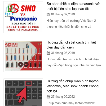
thuộc...
So sánh thiết bị điện panasonic với
thiết bị điện sino loại nào tốt
01 tháng 09,2019
Hiện nay trên thị trường Việt Nam 2
thương hiệu thiết bị điện sino và
panasonic là 2 dòng chính thông dụng
cho mọi ngôi...
Hướng dẫn chi tiết cách tính tiết
diện dây dẫn điện
31 tháng 08,2019
Hướng dẫn tra cứu cách tính tiết diện
dây dẫn điện trong ngôi nhà, tư vấn lựa
chọn sản phẩm dây điện nào tốt nhất...
Hướng dẫn chụp màn hình laptop
Windows, MacBook nhanh chóng
tiện lợi
27 tháng 09,2022
Chụp màn hình máy laptop window