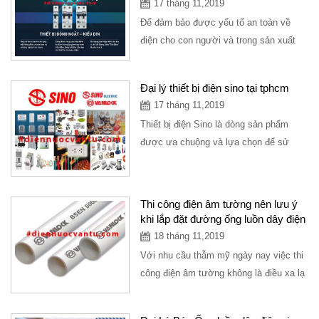
17 tháng 11,2019
Để đảm bảo được yếu tố an toàn về
điện cho con người và trong sản xuất
thì cần đến thiết bị đóng cắt
panasonic...
Đại lý thiết bị điện sino tại tphcm
17 tháng 11,2019
Thiết bị điện Sino là dòng sản phẩm
được ưa chuộng và lựa chọn để sử
dụng ở các công trình khác nhau. Nhằm
đáp...
Thi công điện âm tường nên lưu ý
khi lắp đặt đường ống luồn dây điện
18 tháng 11,2019
Với nhu cầu thẫm mỹ ngày nay việc thi
công điện âm tường không là điều xa lạ
với mọi người. Để một hệ điện âm...