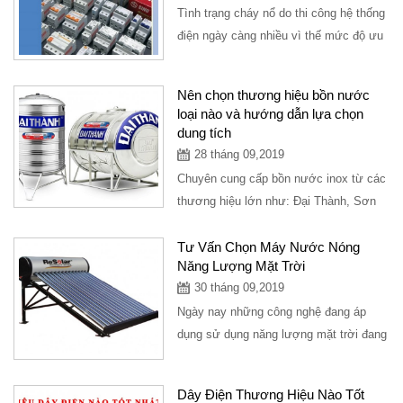
Tình trạng cháy nổ do thi công hệ thống
điện ngày càng nhiều vì thế mức độ ưu
tiên hàng đầu nên lựa chọn CB bảo...
Nên chọn thương hiệu bồn nước
loại nào và hướng dẫn lựa chọn
dung tích
28 tháng 09,2019
Chuyên cung cấp bồn nước inox từ các
thương hiệu lớn như: Đại Thành, Sơn
Hà, Đại Việt,hawata...bồn nước được
giao...
Tư Vấn Chọn Máy Nước Nóng
Năng Lượng Mặt Trời
30 tháng 09,2019
Ngày nay những công nghệ đang áp
dụng sử dụng năng lượng mặt trời đang
trở thành là xu hướng trong năm tiếp
theo, ngày...
Dây Điện Thương Hiệu Nào Tốt