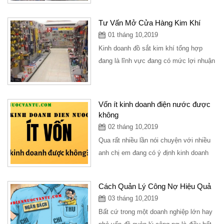
đang có ý định kinh doanh điện
nước,hoặc...
Tư Vấn Mở Cửa Hàng Kim Khí
01 tháng 10,2019
Kinh doanh đồ sắt kim khí tổng hợp
đang là lĩnh vực đang có mức lợi nhuận
cao, cửa hàng kinh doanh bán đồ sắt
tuy nhỏ...
Vốn ít kinh doanh điện nước được
không
02 tháng 10,2019
Qua rất nhiều lần nói chuyện với nhiều
anh chị em đang có ý định kinh doanh
mở cửa hàng điện nước mình xin có
những...
Cách Quản Lý Công Nợ Hiệu Quả
03 tháng 10,2019
Bất cứ trong một doanh nghiệp lớn hay