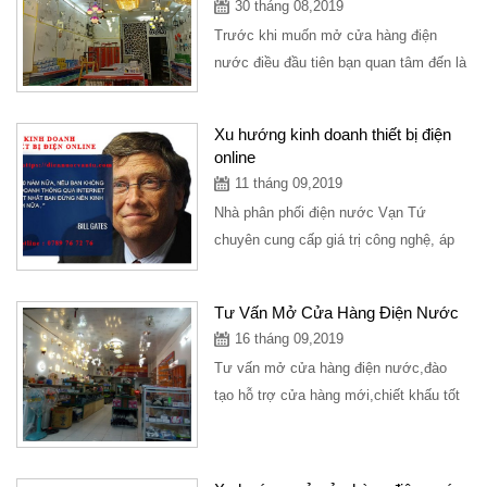
30 tháng 08,2019
Trước khi muốn mở cửa hàng điện
nước điều đầu tiên bạn quan tâm đến là
nguồn vốn bao nhiêu để có thể mở
cửa...
Xu hướng kinh doanh thiết bị điện
online
11 tháng 09,2019
Nhà phân phối điện nước Vạn Tứ
chuyên cung cấp giá trị công nghệ, áp
dụng thời đại công nghệ 4.0 vào nghành
hàng kinh...
Tư Vấn Mở Cửa Hàng Điện Nước
16 tháng 09,2019
Tư vấn mở cửa hàng điện nước,đào
tạo hỗ trợ cửa hàng mới,chiết khấu tốt
cho cửa hàng. Tel :032.887.3595 Mr
Tứ.Công...