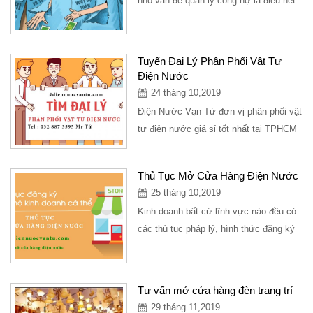
nhỏ vấn đề quản lý công nợ là điều hết
sức quan trọng, doanh nghiệp với quy...
Tuyển Đại Lý Phân Phối Vật Tư
Điện Nước
24 tháng 10,2019
Điện Nước Vạn Tứ đơn vị phân phối vật
tư điện nước giá sỉ tốt nhất tại TPHCM
với nhiều chính sách ưu đãi chiết...
Thủ Tục Mở Cửa Hàng Điện Nước
25 tháng 10,2019
Kinh doanh bất cứ lĩnh vực nào đều có
các thủ tục pháp lý, hình thức đăng ký
lựa chọn loại hình kinh doanh phù hợp
đối...
Tư vấn mở cửa hàng đèn trang trí
29 tháng 11,2019