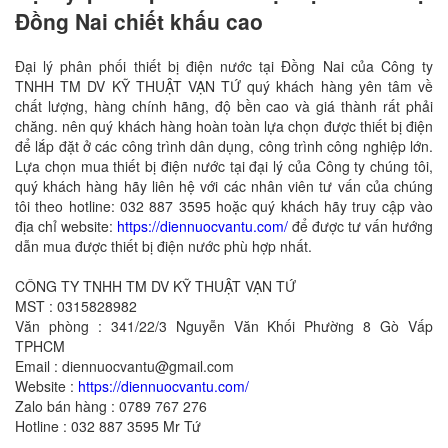
Đồng Nai chiết khấu cao
Đại lý phân phối thiết bị điện nước tại Đồng Nai của Công ty
TNHH TM DV KỸ THUẬT VẠN TỨ quý khách hàng yên tâm về
chất lượng, hàng chính hãng, độ bền cao và giá thành rất phải
chăng. nên quý khách hàng hoàn toàn lựa chọn được thiết bị điện
để lắp đặt ở các công trình dân dụng, công trình công nghiệp lớn.
Lựa chọn mua thiết bị điện nước tại đại lý của Công ty chúng tôi,
quý khách hàng hãy liên hệ với các nhân viên tư vấn của chúng
tôi theo hotline: 032 887 3595 hoặc quý khách hãy truy cập vào
địa chỉ website:
https://diennuocvantu.com/
để được tư vấn hướng
dẫn mua được thiết bị điện nước phù hợp nhất.
CÔNG TY TNHH TM DV KỸ THUẬT VẠN TỨ
MST : 0315828982
Văn phòng : 341/22/3 Nguyễn Văn Khối Phường 8 Gò Vấp
TPHCM
Email : diennuocvantu@gmail.com
Website :
https://diennuocvantu.com/
Zalo bán hàng : 0789 767 276
Hotline : 032 887 3595 Mr Tứ