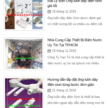
Đại Lý Bán Ống luồn dây điện sino
giá tốt
19 tháng 11,2019
ống luồn dây điện Sino được đánh giá
có chất lượng tốt và nhiều ưu điểm nổi
bật. Vậy những đặc điểm nổi bật...
Nhà Cung Cấp Thiết Bị Điện Nước
Uy Tín Tại TPHCM
19 tháng 11,2019
Công Ty Vạn Tứ là nhà cung cấp thiết bị
điện nước uy tín tại tphcm với nhiều
năm trong lĩnh vực tư vấn hỗ trợ mở...
Hướng dẫn lắp đặt ống luồn dây
điện sino từng bước đơn giản
21 tháng 11,2019
Ống luồn dây điện Sino là thiết bị bao
phủ bên ngoài dây dẫn điện trong mọi hệ