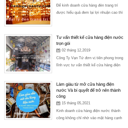
Để kinh doanh cửa hàng đèn trang trí
được hiểu quả đem lại lợi nhuận cao thì
bạn nên tìm hiểu và xây dựng từng
bước...
Tư vấn thiết kế cửa hàng điện nước
trọn gói
02 tháng 12,2019
Công Ty Vạn Tứ đơn vị tiên phong trong
lĩnh vực tư vấn thiết kế cửa hàng điện
nước, setup trọn gói mô hình cửa
hàng...
Làm giàu từ mở cửa hàng điện
nước Và bí quyết để trở nên thành
công
15 tháng 05,2021
Kinh doanh cửa hàng điện nước thành
công không chỉ nhờ vào mặt hàng cạnh
tranh, giá tốt, mặt bằng đẹp mà còn phụ