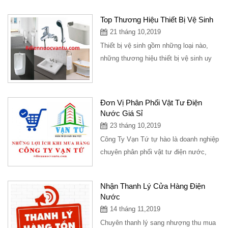
sờ tay vào các thiết bị điện, ổ cắm
điện,...
Top Thương Hiệu Thiết Bị Vệ Sinh
21 tháng 10,2019
Thiết bị vệ sinh gồm những loại nào,
những thương hiệu thiết bị vệ sinh uy
tín, địa điểm cung bán thiết bị vệ sinh...
Đơn Vị Phân Phối Vật Tư Điện
Nước Giá Sỉ
23 tháng 10,2019
Công Ty Vạn Tứ tự hào là doanh nghiệp
chuyên phân phối vật tư điện nước,
thiết bị vệ sinh, đèn trang trí, vật tư
kim...
Nhận Thanh Lý Cửa Hàng Điện
Nước
14 tháng 11,2019
Chuyên thanh lý sang nhượng thu mua