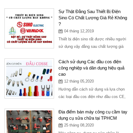
tại...
Sự Thật Đằng Sau Thiết Bị Điện
Sino Có Chất Lượng Giá Rẻ Không
?
04 tháng 12,2019
Thiết bị điện sino rất được nhiều người
sử dụng vậy đằng sau chất lượng giá
cả như thế nào thì chắc hẳn bạn...
Cách sử dụng Các đầu cos điện
công nghiệp và dân dụng hiệu quả
cao
12 tháng 05,2020
Hướng dẫn cách sử dụng và lựa chọn
các loại đầu cos điện như đầu cos CE,
đầu cos SP, đầu cos BV và đầy đủ
các...
Địa điểm bán máy công cụ cầm tay
dụng cụ sửa chữa tại TPHCM
25 tháng 08,2020