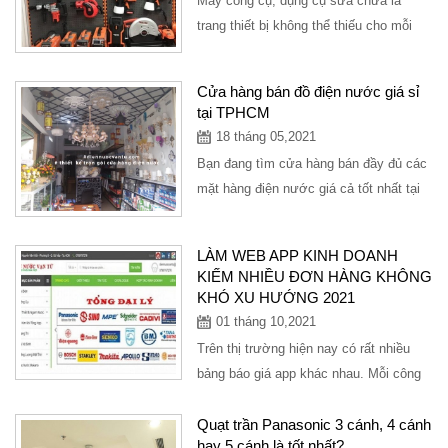
Máy công cụ, dụng cụ sửa chữa là
trang thiết bị không thể thiếu cho mỗi
người thợ, mỗi doanh nghiệp, mỗi công
ty xây...
Cửa hàng bán đồ điện nước giá sỉ
tại TPHCM
18 tháng 05,2021
Bạn đang tìm cửa hàng bán đầy đủ các
mặt hàng điện nước giá cả tốt nhất tại
TPHCM đầy đủ mặt hàng thiết bị...
LÀM WEB APP KINH DOANH
KIẾM NHIỀU ĐƠN HÀNG KHÔNG
KHÓ XU HƯỚNG 2021
01 tháng 10,2021
Trên thị trường hiện nay có rất nhiều
bảng báo giá app khác nhau. Mỗi công
ty đều có một chất lượng và mức giá
khác...
Quạt trần Panasonic 3 cánh, 4 cánh
hay 5 cánh là tốt nhất?