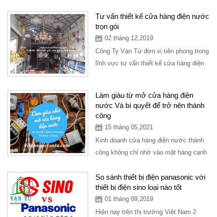
Tư vấn thiết kế cửa hàng điện nước
trọn gói
02 tháng 12,2019
Công Ty Vạn Tứ đơn vị tiên phong trong
lĩnh vực tư vấn thiết kế cửa hàng điện
nước, setup trọn gói mô hình cửa
hàng...
Làm giàu từ mở cửa hàng điện
nước Và bí quyết để trở nên thành
công
15 tháng 05,2021
Kinh doanh cửa hàng điện nước thành
công không chỉ nhờ vào mặt hàng cạnh
tranh, giá tốt, mặt bằng đẹp mà còn phụ
thuộc...
So sánh thiết bị điện panasonic với
thiết bị điện sino loại nào tốt
01 tháng 09,2019
Hiện nay trên thị trường Việt Nam 2