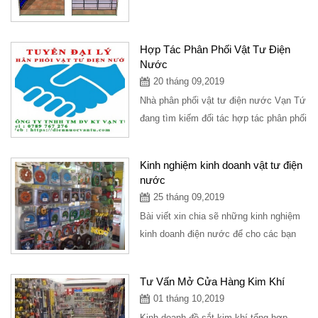
tiềm năng trong tương lai, xây dựng
một cửa hàng...
Hợp Tác Phân Phối Vật Tư Điện
Nước
20 tháng 09,2019
Nhà phân phối vật tư điện nước Vạn Tứ
đang tìm kiếm đối tác hợp tác phân phối
vật tư thiết bị điện nước với...
Kinh nghiệm kinh doanh vật tư điện
nước
25 tháng 09,2019
Bài viết xin chia sẽ những kinh nghiệm
kinh doanh điện nước để cho các bạn
đang có ý định kinh doanh điện
nước,hoặc...
Tư Vấn Mở Cửa Hàng Kim Khí
01 tháng 10,2019
Kinh doanh đồ sắt kim khí tổng hợp