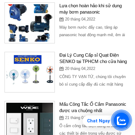
hiểu...
Lựa chọn hoàn hảo khi sử dụng
máy bơm panasonic
20 tháng 04,2022
Máy bơm nước đẩy cao, tăng áp
panasonic hoạt động mạnh mẽ, êm ái
được sử dụng trong các căn hộ gia
đình, thương hiệu...
Đại Lý Cung Cấp sỉ Quạt Điện
SENKO tại TPHCM cho cửa hàng
20 tháng 04,2022
CÔNG TY VẠN TỨ, chúng tôi chuyên
bỏ sỉ cung cấp đầy đủ các mặt hàng
thiết bị điện nước, kim khí cho các cửa
hàng...
Mấu Công Tắc Ổ Cắm Panasonic
được ưa chuộng nhất
21 tháng 04,2022
Chat Ngay
Ổ cắm công tắc điện đang là một trong
các thiết bị điện trọng yếu được sử