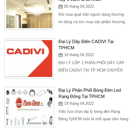
05 tháng 04,2022
Khi mua quạt trần người dùng thường
tin dùng và tìm mua sản phẩm thương
hiệu uy tín để đảm bảo độ bền và làm
mát...
Đại Lý Dây Điện CADIVI Tại
TPHCM
18 tháng 04,2022
ĐẠI LÝ CẤP 1 PHÂN PHỐI DÂY CÁP
ĐIỆN CADIVI TẠI TP HCM CHUYÊN
BỎ SỈ CHO CỬA HÀNG. UY TÍN - TẬN
TÂM - CHIẾT KHẤU % CAO NHẤT...
Đại Lý Phân Phối Bóng Đèn Led
Rạng Đông Tại TPHCM
19 tháng 04,2022
Việc lựa chọn đại lý bóng đèn Rạng
Đông TpHCM luôn là mối quan tâm hàng
đầu của người tiêu dùng. Hãy cùng tìm