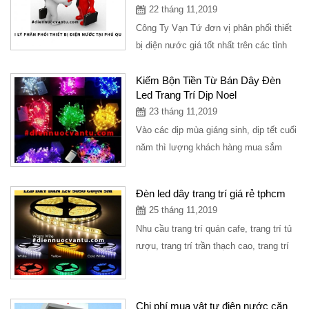
22 tháng 11,2019
Công Ty Vạn Tứ đơn vị phân phối thiết
bị điện nước giá tốt nhất trên các tỉnh
thành. Hiện tại Huyện Phú Quốc Tỉnh...
Kiếm Bộn Tiền Từ Bán Dây Đèn
Led Trang Trí Dịp Noel
23 tháng 11,2019
Vào các dịp mùa giáng sinh, dịp tết cuối
năm thì lượng khách hàng mua sắm
dây đèn led trang trí rất đông, tuy nhiên
để...
Đèn led dây trang trí giá rẻ tphcm
25 tháng 11,2019
Nhu cầu trang trí quán cafe, trang trí tủ
rượu, trang trí trần thạch cao, trang trí
sân vườn đều sử dụng đèn led dây
trang...
Chi phí mua vật tư điện nước căn