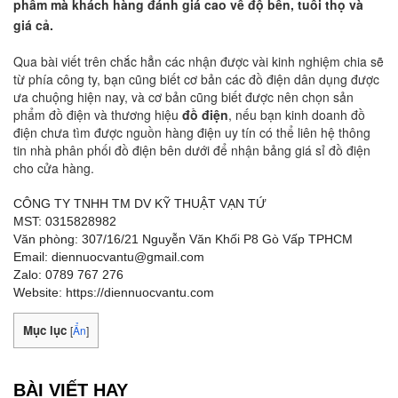
phẩm mà khách hàng đánh giá cao về độ bền, tuổi thọ và
giá cả.
Qua bài viết trên chắc hẳn các nhận được vài kinh nghiệm chia sẽ
từ phía công ty, bạn cũng biết cơ bản các đồ điện dân dụng được
ưa chuộng hiện nay, và cơ bản cũng biết được nên chọn sản
phẩm đồ điện và thương hiệu
đồ điện
, nếu bạn kinh doanh đồ
điện chưa tìm được nguồn hàng điện uy tín có thể liên hệ thông
tin nhà phân phối đồ điện bên dưới để nhận bảng giá sỉ đồ điện
cho cửa hàng.
CÔNG TY TNHH TM DV KỸ THUẬT VẠN TỨ
MST: 0315828982
Văn phòng: 307/16/21 Nguyễn Văn Khối P8 Gò Vấp TPHCM
Email: diennuocvantu@gmail.com
Zalo: 0789 767 276
Website: https://diennuocvantu.com
Mục lục
[
Ẩn
]
BÀI VIẾT HAY