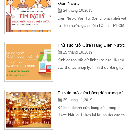
Điện Nước
24 tháng 10,2019
Điện Nước Vạn Tứ đơn vị phân phối vật
tư điện nước giá sỉ tốt nhất tại TPHCM
với nhiều chính sách ưu đãi chiết...
Thủ Tục Mở Cửa Hàng Điện Nước
25 tháng 10,2019
Kinh doanh bất cứ lĩnh vực nào đều có
các thủ tục pháp lý, hình thức đăng ký
lựa chọn loại hình kinh doanh phù hợp
đối...
Tư vấn mở cửa hàng đèn trang trí
29 tháng 11,2019
Để kinh doanh cửa hàng đèn trang trí
được hiểu quả đem lại lợi nhuận cao thì
bạn nên tìm hiểu và xây dựng từng
bước...