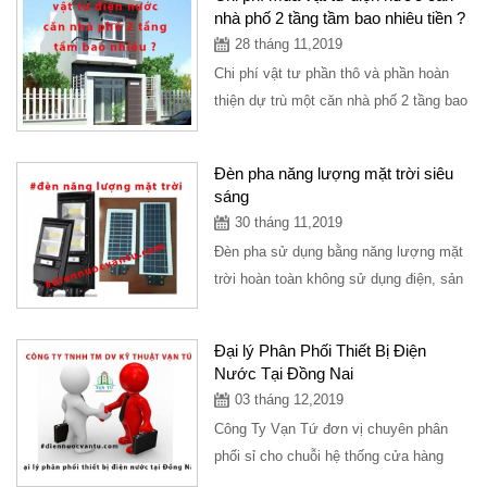
nhà phố 2 tầng tầm bao nhiêu tiền ?
28 tháng 11,2019
Chi phí vật tư phần thô và phần hoàn
thiện dự trù một căn nhà phố 2 tầng bao
gồm các thiết bị điện, ống nước và...
Đèn pha năng lượng mặt trời siêu
sáng
30 tháng 11,2019
Đèn pha sử dụng bằng năng lượng mặt
trời hoàn toàn không sử dụng điện, sản
phẩm rất được ưa chuộng và siêu
sáng,...
Đại lý Phân Phối Thiết Bị Điện
Nước Tại Đồng Nai
03 tháng 12,2019
Công Ty Vạn Tứ đơn vị chuyên phân
phối sỉ cho chuỗi hệ thống cửa hàng
điện nước trải dài trên các tỉnh, hiện