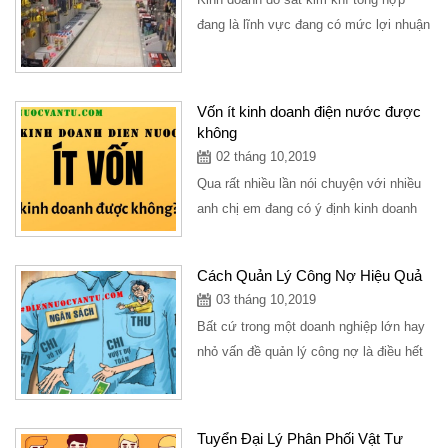
đang là lĩnh vực đang có mức lợi nhuận
cao, cửa hàng kinh doanh bán đồ sắt
tuy nhỏ...
Vốn ít kinh doanh điện nước được
không
02 tháng 10,2019
Qua rất nhiều lần nói chuyện với nhiều
anh chị em đang có ý định kinh doanh
mở cửa hàng điện nước mình xin có
những...
Cách Quản Lý Công Nợ Hiệu Quả
03 tháng 10,2019
Bất cứ trong một doanh nghiệp lớn hay
nhỏ vấn đề quản lý công nợ là điều hết
sức quan trọng, doanh nghiệp với quy...
Tuyển Đại Lý Phân Phối Vật Tư