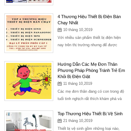
4 Thương Hiệu Thiết Bị Điện Bán
Chạy Nhất
10 tháng 10,2019
Với nhiều sản phẩm thiết bị điện hiện
nay trên thị trường nhưng để được
khách hàng đón nhận và tin dùng thì
rất...
Hướng Dẫn Các Mẹ Đơn Thân
Phương Pháp Phòng Tránh Trẻ Em
Khỏi Bị Điện Giật
11 tháng 10,2019
Các mẹ đơn thân đang có con trong độ
tuổi tinh nghịch rất thích khám phá và
sờ tay vào các thiết bị điện, ổ cắm
điện,...
Top Thương Hiệu Thiết Bị Vệ Sinh
21 tháng 10,2019
Thiết bị vệ sinh gồm những loại nào,