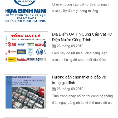
Chuyên cung cấp vật tư thiết bị ngành
nước,đầy đủ mặt hàng từ ống
nước,phụ kiên ngành nước,là đại lý cấp
1...
Địa Điểm Uy Tín Cung Cấp Vật Tư
Điện Nước Công Trình
26 tháng 09,2019
Hiện nay có rất nhiều cửa hàng điện
nước, nhưng để chọn một địa điểm
cung cấp mặt hàng điện nước uy tín
với...
Hướng dẫn chọn thiết bị bảo vệ
trong gia đình
26 tháng 09,2019
Tình trạng cháy nổ do thi công hệ thống
điện ngày càng nhiều vì thế mức độ ưu
tiên hàng đầu nên lựa chọn CB bảo...