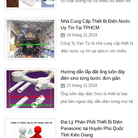
có chất lượng tốt và nhiều ưu điểm nổi
bật. Vậy những đặc điểm nổi bật...
Nhà Cung Cấp Thiết Bị Điện Nước
Uy Tín Tại TPHCM
19 tháng 11,2019
Công Ty Vạn Tứ là nhà cung cấp thiết bị
điện nước uy tín tại tphcm với nhiều
năm trong lĩnh vực tư vấn hỗ trợ mở...
Hướng dẫn lắp đặt ống luồn dây
điện sino từng bước đơn giản
21 tháng 11,2019
Ống luồn dây điện Sino là thiết bị bao
phủ bên ngoài dây dẫn điện trong mọi hệ
thống điện, từ vị trí này sang vị...
Đại Lý Phân Phối Thiết Bị Điện
Panasonic tại Huyện Phú Quốc
Tỉnh Kiên Giang