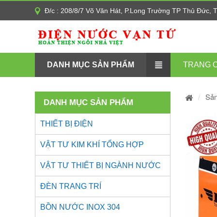
Đ/c : 208/8/7 Võ Văn Hát, P.Long Trường TP Thủ Đức,
DANH MỤC SẢN PHẨM
TRANG 
Sả
DANH MỤC SẢN PHẨM
THIẾT BỊ ĐIỆN
VẬT TƯ KIM KHÍ TỔNG HỢP
VẬT TƯ THIẾT BỊ NGÀNH NƯỚC
ĐÈN TRANG TRÍ
BỒN NƯỚC INOX 304