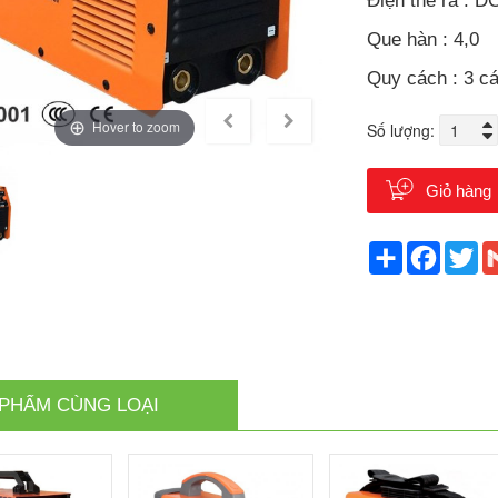
Điện thế ra : D
Que hàn : 4,0
Quy cách : 3 cá
Hover to zoom
Số lượng:
Giỏ hàng
Share
Faceb
Tw
PHẨM CÙNG LOẠI