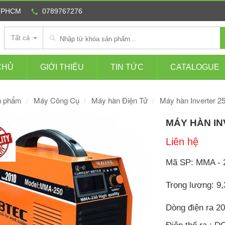
 TPHCM
0789767276
Tất cả
CHỦ
GIỚI THIỆU
TIN TỨC
CATALOGUE
n phẩm
Máy Công Cụ
Máy hàn Điện Tử
Máy hàn Inverter 2
MÁY HÀN IN
Liên hệ
Mã SP: MMA - 
Trọng lượng: 9,
Dòng điện ra 20