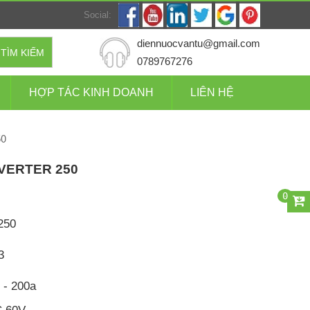
Social:
diennuocvantu@gmail.com
TÌM KIẾM
0789767276
HỢP TÁC KINH DOANH
LIÊN HỆ
50
VERTER 250
0
250
3
 - 200a