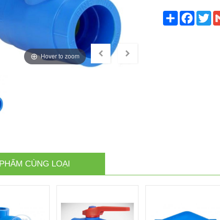
Share
Faceb
Tw
Hover to zoom
PHẨM CÙNG LOẠI