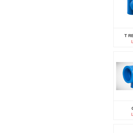
T R
M