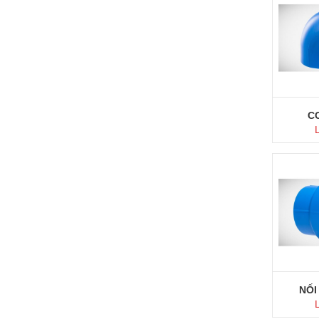
M
C
M
NỐI