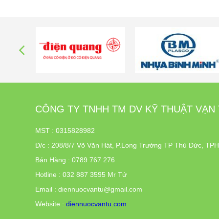
M
CÔNG TY TNHH TM DV KỸ THUẬT VẠN
MST : 0315828982
Đ/c
:
208/8/7 Võ Văn Hát, P.Long Trường TP Thủ Đức, T
Bán Hàng : 0789 767 276
Hotline : 032 887 3595 Mr Tứ
Email : diennuocvantu@gmail.com
Website :
diennuocvantu.com