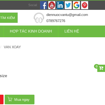
Social:
diennuocvantu@gmail.com
TÌM KIẾM
0789767276
HỢP TÁC KINH DOANH
LIÊN HỆ
VAN XOAY
0
size
Mua ngay