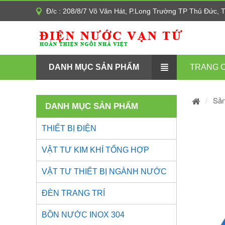
Đ/c : 208/8/7 Võ Văn Hát, P.Long Trường TP Thủ Đức,
DANH MỤC SẢN PHẨM
TRANG 
Sả
DANH MỤC SẢN PHẨM
THIẾT BỊ ĐIỆN
VẬT TƯ KIM KHÍ TỔNG HỢP
VẬT TƯ THIẾT BỊ NGÀNH NƯỚC
ĐÈN TRANG TRÍ
BỒN NƯỚC INOX 304