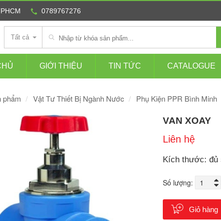
 TPHCM
0789767276
Tất cả
CHỦ
GIỚI THIỆU
TIN TỨC
CATALOGUE
n phẩm
Vật Tư Thiết Bị Ngành Nước
Phụ Kiện PPR Bình Minh
VAN XOAY
Liên hệ
Kích thước: đủ 
Số lượng:
Giỏ hàng