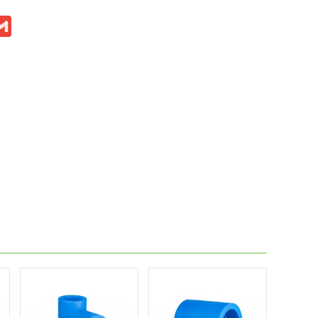
ook
itter
Gmail