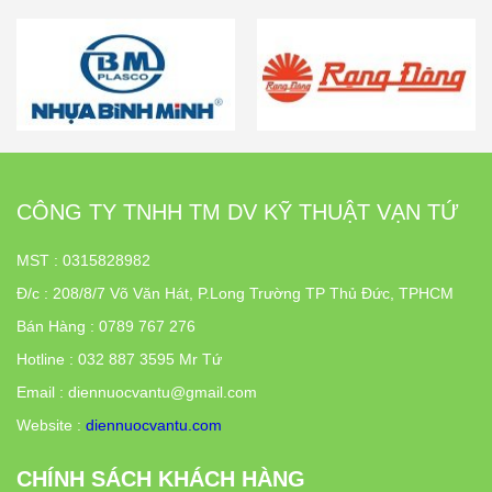
Mua ngay
CÔNG TY TNHH TM DV KỸ THUẬT VẠN TỨ
MST : 0315828982
Đ/c
:
208/8/7 Võ Văn Hát, P.Long Trường TP Thủ Đức, TPHCM
Bán Hàng : 0789 767 276
Hotline : 032 887 3595 Mr Tứ
Email : diennuocvantu@gmail.com
Website :
diennuocvantu.com
CHÍNH SÁCH KHÁCH HÀNG