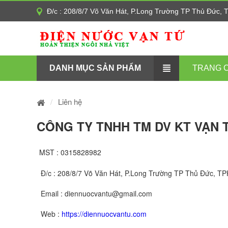
Đ/c : 208/8/7 Võ Văn Hát, P.Long Trường TP Thủ Đức,
DANH MỤC SẢN PHẨM
TRANG 
Liên hệ
CÔNG TY TNHH TM DV KT VẠN 
MST
:
0315828982
Đ/c
:
208/8/7 Võ Văn Hát, P.Long Trường TP Thủ Đức, 
Email
:
diennuocvantu@gmail.com
Web
:
https://diennuocvantu.com