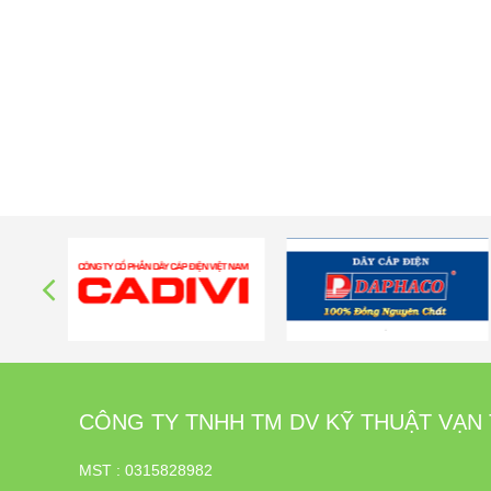
CÔNG TY TNHH TM DV KỸ THUẬT VẠN
MST : 0315828982