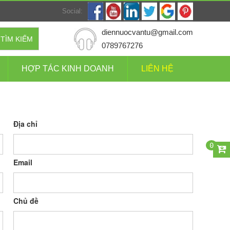
Social:
diennuocvantu@gmail.com
TÌM KIẾM
0789767276
HỢP TÁC KINH DOANH
LIÊN HỆ
Địa chỉ
0
Email
Chủ đề