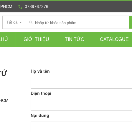
 TPHCM
0789767276
Tất cả
CHỦ
GIỚI THIỆU
TIN TỨC
CATALOGUE
TỨ
Họ và tên
Điện thoại
TPHCM
Nội dung